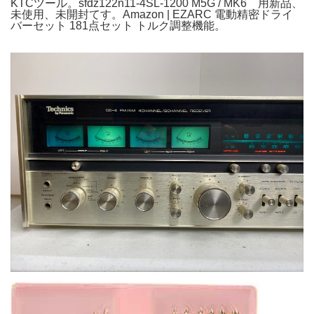
KTCツール。sfdz122n11-4SL-1200 M5G / MK6 用新品、
未使用、未開封てす。Amazon | EZARC 電動精密ドライ
バーセット 181点セット トルク調整機能。