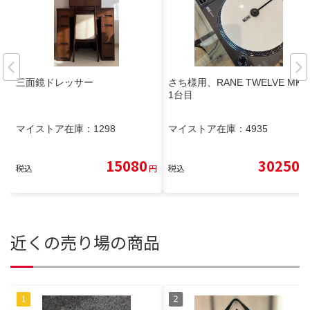
三面鏡ドレッサー
さち様用、RANE TWELVE MKII
1台目
マイストア在庫：
1298
マイストア在庫：
4935
15080
30250
税込
円
税込
円
近くの売り場の商品