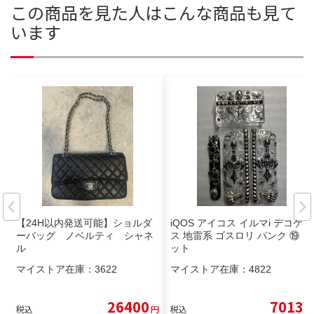
この商品を見た人はこんな商品も見て
います
【24H以内発送可能】ショルダ
iQOS アイコス イルマi デコケー
ーバッグ ノベルティ シャネ
ス 地雷系 ゴスロリ パンク ⑲ セ
ル
ット
マイストア在庫：
3622
マイストア在庫：
4822
26400
7013
税込
円
税込
円