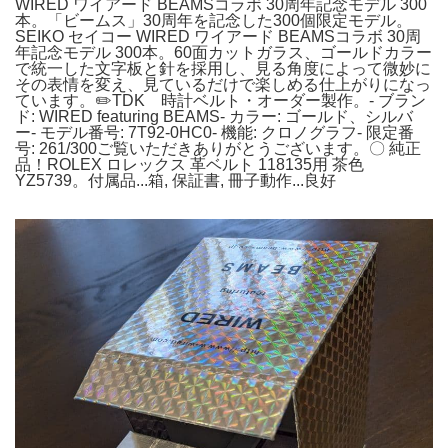
WIRED ワイアード BEAMSコラボ 30周年記念モデル 300
本。「ビームス」30周年を記念した300個限定モデル。
SEIKO セイコー WIRED ワイアード BEAMSコラボ 30周
年記念モデル 300本。60面カットガラス、ゴールドカラー
で統一した文字板と針を採用し、見る角度によって微妙に
その表情を変え、見ているだけで楽しめる仕上がりになっ
ています。✏️TDK 時計ベルト・オーダー製作。- ブラン
ド: WIRED featuring BEAMS- カラー: ゴールド、シルバ
ー- モデル番号: 7T92-0HC0- 機能: クロノグラフ- 限定番
号: 261/300ご覧いただきありがとうございます。〇 純正
品！ROLEX ロレックス 革ベルト 118135用 茶色
YZ5739。付属品...箱, 保証書, 冊子動作...良好