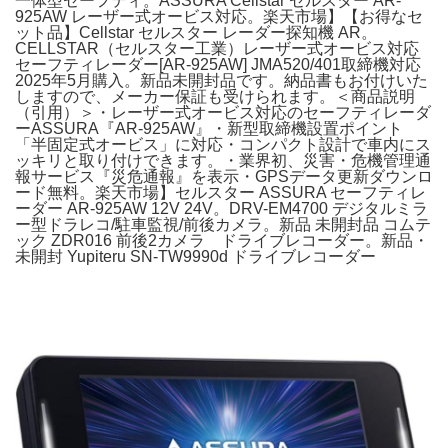
一体型セーフティ。ASSURA Cellstar セルスター AR-
925AW レーザー式オービス対応。楽天市場】【お得なセ
ット品】Cellstar セルスター レーダー探知機 AR。
CELLSTAR（セルスター工業）レーザー式オービス対応
セーフティレーダー[AR-925AW] JMA520/401取締機対応
2025年5月購入。新品未開封品です。納品書もお付けいた
しますので、メーカー保証も受けられます。＜商品説明
（引用）＞・レーザー式オービス対応のセーフティレーダ
ーASSURA『AR-925AW』・新型取締機設置ポイント
「半固定式オービス」に対応・コンパクト設計で車内にス
ッキリと取り付けできます。・業界初、災害・危機管理通
報サービス『災危通報』を表示・GPSデータ更新ダウンロ
ード無料。楽天市場】セルスター ASSURA セーフティレ
ーダー AR-925AW 12V 24V。DRV-EM4700 デジタルミラ
ー型ドラレコ/駐車監視/前後カメラ。新品 未開封品 コムテ
ック ZDR016 前後2カメラ ドライブレコーダー。新品・
未開封 Yupiteru SN-TW9990d ドライブレコーダー