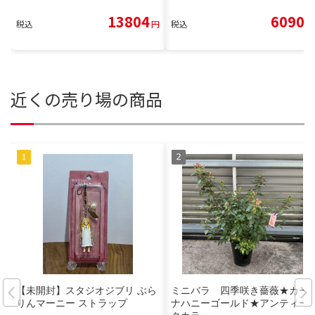
13804
6090
税込
円
税込
円
近くの売り場の商品
【未開封】スタジオジブリ ぶら
ミニバラ 四季咲き薔薇★カー
りんマーニー ストラップ
ナハニーゴールド★アンティー