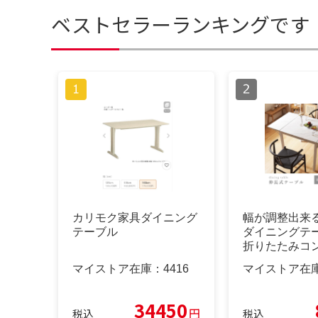
ベストセラーランキングです
カリモク家具ダイニング
幅が調整出来
テーブル
ダイニングテー
折りたたみコン
しゃれ
マイストア在庫：
4416
マイストア在
34450
円
税込
税込