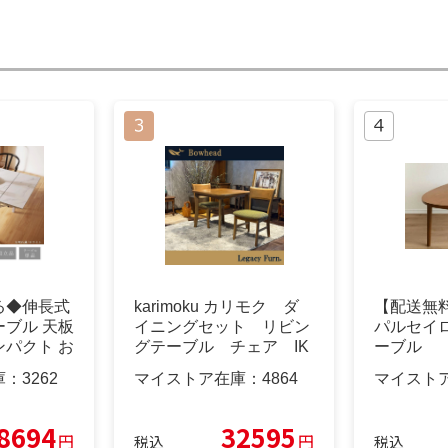
る◆伸長式
karimoku カリモク ダ
​【配送無料】
ブル 天板
イニングセット リビン
パルセイ
パクト お
グテーブル チェア IK
ーブル
庫：
3262
マイストア在庫：
4864
マイスト
8694
32595
円
円
税込
税込