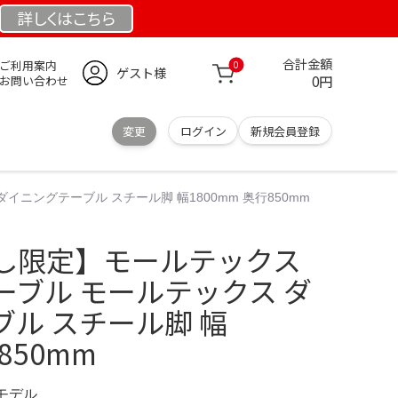
詳しくは
こちら
合計金額
ご利用案内
0
ゲスト様
0円
お問い合わせ
変更
ログイン
新規会員登録
ングテーブル スチール脚 幅1800mm 奥行850mm
し限定】モールテックス
ーブル モールテックス ダ
ル スチール脚 幅
850mm
定モデル