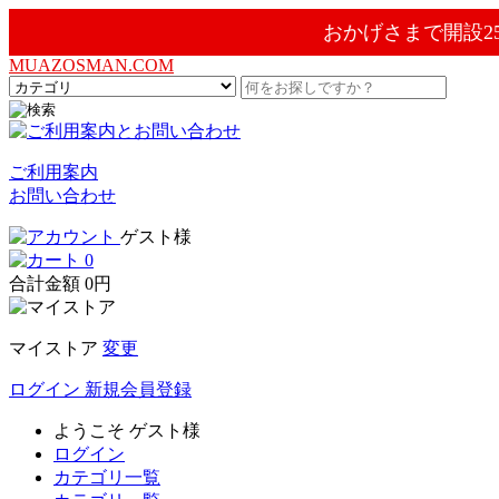
おかげさまで開設2
MUAZOSMAN.COM
ご利用案内
お問い合わせ
ゲスト様
0
合計金額
0円
マイストア
変更
ログイン
新規会員登録
ようこそ
ゲスト様
ログイン
カテゴリ一覧