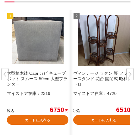
大型植木鉢 Capi カピ キューブ
ヴィンテージ ラタン 籐 フラワ
ポット スムース 50cm 大型プラ
ースタンド 花台 開閉式 昭和レ
ンター
トロ
マイストア在庫：
2319
マイストア在庫：
4720
6750
6510
税込
円
税込
円
カートに入れる
カートに入れる