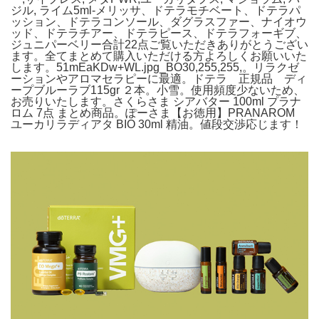
ジル, ライム5ml-メリッサ、ドテラモチベート、ドテラパ
ッション、ドテラコンソール、ダグラスファー、ナイオウ
ッド、ドテラチアー、ドテラピース、ドテラフォーギブ、
ジュニパーベリー合計22点ご覧いただきありがとうござい
ます。全てまとめて購入いただける方よろしくお願いいた
します。51mEaKDw+WL.jpg_BO30,255,255,。リラクゼ
ーションやアロマセラピーに最適。ドテラ 正規品 ディ
ープブルーラブ115gr ２本。小雪。使用頻度少ないため、
お売りいたします。さくらさま シアバター 100ml プラナ
ロム 7点 まとめ商品。ぽーさま【お徳用】PRANAROM
ユーカリラディアタ BIO 30ml 精油。値段交渉応じます！