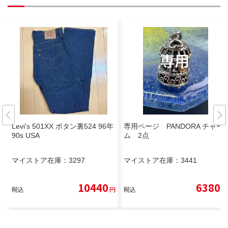
Levi's 501XX ボタン裏524 96年
専用ページ PANDORA チャー
90s USA
ム 2点
マイストア在庫：
3297
マイストア在庫：
3441
10440
6380
税込
円
税込
円