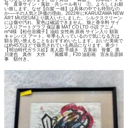
号 直筆サイン・落款・共シール有り ①。よろしくお願
い致します。なぜ【白髪 一雄】は具体の中でも特別なの
か──その人気と評価の理由。2022年にKARUIZAWA NEW
ART MUSEUMより購入いたしました。シルクスクリーン
には傷や汚れ、変色は確認できません。狼と香辛料 サイ
ン入りアートグラフ 保証書 MAT CO LTD 小説 アニメ。
m*d様 【松任谷國子】油絵 女性画 原画 サイン入り 額装
キャンバス アート。年季も入っているので気になる方は
額を買い替えることをおすすめいたします。おいだ美術で
は約45万ほどで販売されている商品になります。希少！
【明治時代ガラス絵】美人図 手描き 古美術 骨董。黒
川達也 真作 大作 「風蝶草」F20 油彩画 宮永岳彦師
事 額付き。