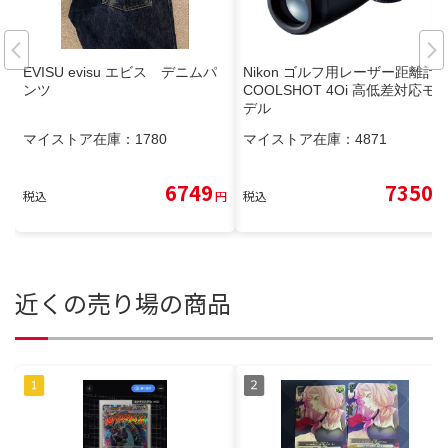
EVISU evisu エビス デニムパ
Nikon ゴルフ用レーザー距離計
ンツ
COOLSHOT 4Oi 高低差対応モ
デル
マイストア在庫：
1780
マイストア在庫：
4871
6749
7350
税込
円
税込
円
近くの売り場の商品