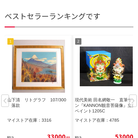
ベストセラーランキングです
山下清 リトグラフ 107/300
現代美術 田名網敬一 直筆サイ
落款
ン『KANNON観音菩薩像』立体
ペイント1205C
マイストア在庫：
3316
マイストア在庫：
4785
33000
53000
税込
円
税込
円