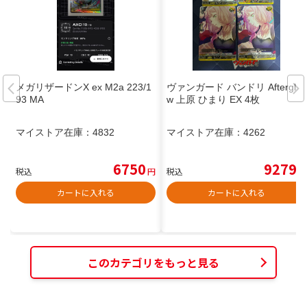
メガリザードンX ex M2a 223/1
ヴァンガード バンドリ Afterglo
93 MA
w 上原 ひまり EX 4枚
マイストア在庫：
4832
マイストア在庫：
4262
6750
9279
税込
円
税込
円
カートに入れる
カートに入れる
このカテゴリをもっと見る