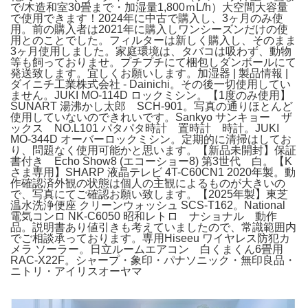
で/木造和室30畳まで・加湿量1,800ｍL/h）大空間大容量
で使用できます！2024年に中古で購入し、3ヶ月のみ使
用。前の購入者は2021年に購入しワンシーズンだけの使
用とのことでした。フィルターは新しく購入し、そのまま
3ヶ月使用しました。家庭環境は、タバコは吸わず、動物
等も飼っておりませ。プチプチにて梱包しダンボールにて
発送致します。宜しくお願いします。加湿器 | 製品情報 |
ダイニチ工業株式会社 - Dainichi。その後一切使用してい
ません。JUKI MO-114D ロックミシン。【1度のみ使用】
SUNART 湯沸かし太郎 SCH-901。写真の通りほとんど
使用していないのできれいです。Sankyo サンキョー ザ
ックス NO.L101 パタパタ時計 置時計 時計。JUKI
MO-344D オーバーロックミシン。定期的に清掃はしてお
り、問題なく使用可能かと思います。【新品未開封】保証
書付き Echo Show8 (エコーショー8) 第3世代 白。【K
さま専用】SHARP 液晶テレビ 4T-C60CN1 2020年製。動
作確認済外観の状態は個人の主観によるものが大きいの
で、写真にてご確認お願い致します。【2025年製】東芝
温水洗浄便座 クリーンウォッシュ SCS-T162。National
電気コンロ NK-C6050 昭和レトロ ナショナル 動作
品。説明書あり値引きも考えていましたので、常識範囲内
でご相談承っております。専用Hiseeu ワイヤレス防犯カ
メラ ソーラー。日立ルームエアコン 白くまくん6畳用
RAC-X22F。シャープ・象印・パナソニック・無印良品・
ニトリ・アイリスオーヤマ