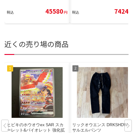
45580
7424
税込
円
税込
円
近くの売り場の商品
ヒビキのホウオウex SAR スカ
リックオウエンス DRKSHDW
ーレット&バイオレット 強化拡
サルエルパンツ