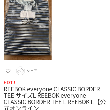
シェア
HOT !
REEBOK everyone CLASSIC BORDER
TEE サイズL REEBOK everyone
CLASSIC BORDER TEE L REEBOK L【公
式オンライン