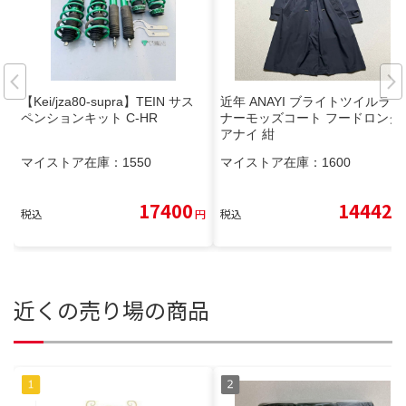
【Kei/jza80-supra】TEIN サス
近年 ANAYI ブライトツイルライ
ペンションキット C-HR
ナーモッズコート フードロング
アナイ 紺
マイストア在庫：
1550
マイストア在庫：
1600
17400
14442
税込
円
税込
円
近くの売り場の商品