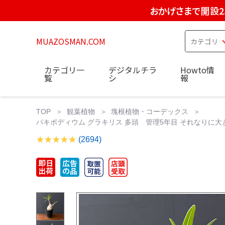
おかげさまで開設2
MUAZOSMAN.COM
カテゴリ一
デジタルチラ
Howto情
覧
シ
報
TOP
観葉植物
塊根植物・コーデックス
パキポディウム グラキリス 多頭 管理5年目 それなりに大き
(2694)