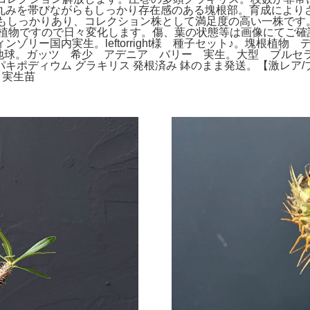
丸みを帯びながらもしっかり存在感のある塊根部。育成により
感もしっかりあり、コレクション株として満足度の高い一株です
植物ですので日々変化します。傷、葉の状態等は画像にてご確認
ィウムウィンゾリー国内実生。leftorright様 種子セット♪。
 現地球。ガッツ 希少 アデニア バリー 実生。大型 ブル
ポディウム グラキリス 発根済み 鉢のまま発送。【激レア/ブ
a 実生苗