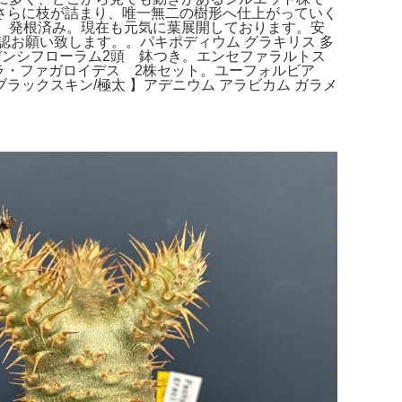
さらに枝が詰まり、唯一無二の樹形へ仕上がっていく
。発根済み。現在も元気に葉展開しております。安
お願い致します。。パキポディウム グラキリス 多
塊根植物 デンシフローラム2頭 鉢つき。エンセファラルトス
セラ・ファガロイデス 2株セット。ユーフォルビア
ラックスキン/極太 】アデニウム アラビカム ガラメ