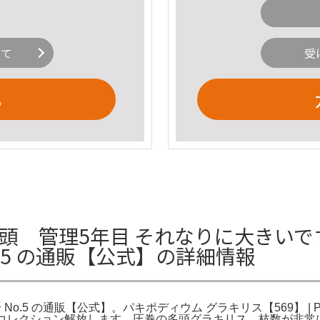
いて
受
る
多頭 管理5年目 それなりに大きい
o.5 の通販【公式】の詳細情報
o.5 の通販【公式】。パキポディウム グラキリス【569】 | 
。棚整理の為、コレクション解放します。圧巻の多頭グラキリス。枝数