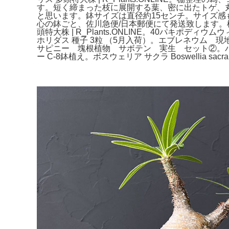
す。短く締まった枝に展開する葉、密に出たトゲ、
と思います。鉢サイズは直径約15センチ。サイズ
心の鉢ごと、佐川急便/日本郵便にて発送致します。
頭特大株 | R_Plants.ONLINE。40パキポデ
ホリダス 種子 3粒 （5月入荷）。エブレネウム
サピニー 塊根植物 サボテン 実生 セット②。パキ
ー C-8鉢植え。ボスウェリア サクラ Boswellia sacr