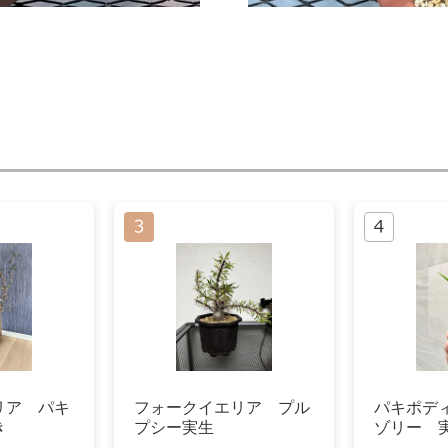
リア パキ
フォークイエリア プル
パキポデ
き
プシー実生
ゾリー 