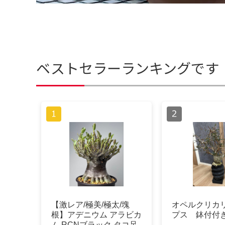
ベストセラーランキングです
【激レア/極美/極太/塊
オペルクリカ
根】アデニウム アラビカ
プス 鉢付付
ム RCNブラック タコ足