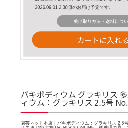
2026.09.01 2:38頃のお届け予定です。
受け取り方法・送料につ
カートに入れ
パキポディウム グラキリス 
ィウム：グラキリス 2.5号 N
園芸ネット本店｜パキポディウム：グラキリス 2.5号 N
リス 多頭特大株 | R_Plants.ONLINE