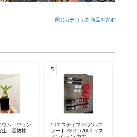
同じカテゴリの 商品を探す
ィウム ウィン
50エスティマ 20アルフ
実生 選抜株
ァードRSR Ti2000 サス
ペンション 中古