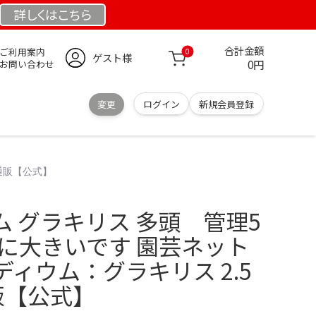
詳しくは
こちら
合計金額
ご利用案内
0
ゲスト様
0円
お問い合わせ
変更
ログイン
新規会員登録
の通販【公式】
 グラキリス 多頭 管理5
りに大きいです 園芸ネット
ィウム：グラキリス 2.5
通販【公式】