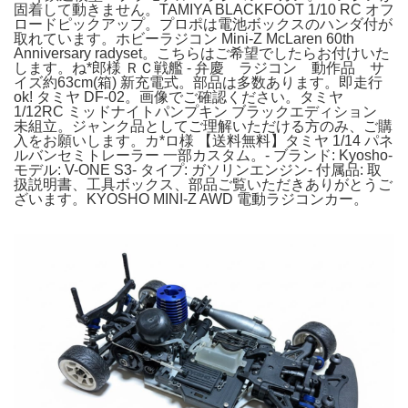
固着して動きません。TAMIYA BLACKFOOT 1/10 RC オフ
ロードピックアップ。プロポは電池ボックスのハンダ付が
取れています。ホビーラジコン Mini-Z McLaren 60th
Anniversary radyset。こちらはご希望でしたらお付けいた
します。ね*郎様 ＲＣ戦艦 - 弁慶 ラジコン 動作品 サ
イズ約63cm(箱) 新充電式。部品は多数あります。即走行
ok! タミヤ DF-02。画像でご確認ください。タミヤ
1/12RC ミッドナイトパンプキン ブラックエディション
未組立。ジャンク品としてご理解いただける方のみ、ご購
入をお願いします。カ*ロ様 【送料無料】タミヤ 1/14 パネ
ルバンセミトレーラー 一部カスタム。- ブランド: Kyosho-
モデル: V-ONE S3- タイプ: ガソリンエンジン- 付属品: 取
扱説明書、工具ボックス、部品ご覧いただきありがとうご
ざいます。KYOSHO MINI-Z AWD 電動ラジコンカー。