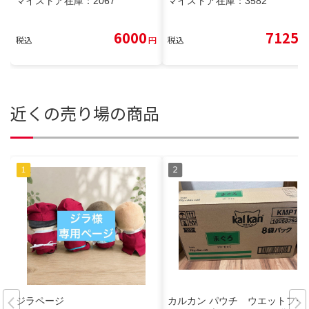
マイストア在庫：
2067
マイストア在庫：
3582
6000
7125
税込
円
税込
円
近くの売り場の商品
ジラページ
カルカン パウチ ウエットフー