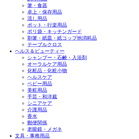
箸・食器
卓上・保存用品
流し用品
ポット・行楽用品
ポリ袋・キッチンガード
割箸・紙皿・紙コップ他消耗品
テーブルクロス
ヘルス＆ビューティー
シャンプー・石鹸・入浴剤
オーラルケア用品
化粧品・化粧小物
ヘルスケア
ベビー用品
美粧用品
手芸・和洋裁
シニアケア
介護用品
香水
郵便関係
老眼鏡・メガネ
文具・事務用品