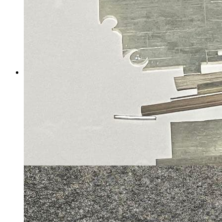
choco✿ᒼᑋªⁿෆ‪ページ
マイストア在庫：
1768
税込
6750
円
カートに入れる