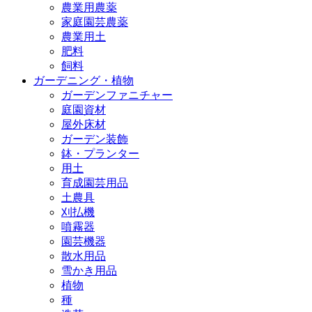
農業用農薬
家庭園芸農薬
農業用土
肥料
飼料
ガーデニング・植物
ガーデンファニチャー
庭園資材
屋外床材
ガーデン装飾
鉢・プランター
用土
育成園芸用品
土農具
刈払機
噴霧器
園芸機器
散水用品
雪かき用品
植物
種