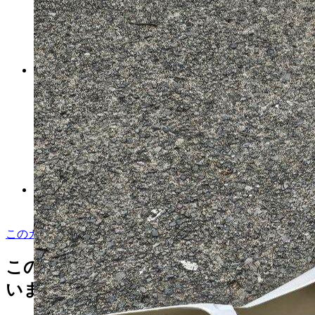
専用レジン液 フルール20本、
ツキハナ2本、ユキハナ1本、
コーティング剤つき
マイストア在庫：
4587
税込
11600
円
カートに入れる
シルバー 銀 SILVER925 約
171g まとめ売り
マイストア在庫：
4530
このカテゴリをもっと見る
税込
30800
円
この商品を見た人はこんな商品も見て
います
カートに入れる