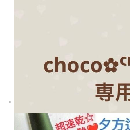
メガバッグ パンデピス こうの
早苗 キット
マイストア在庫：
1022
税込