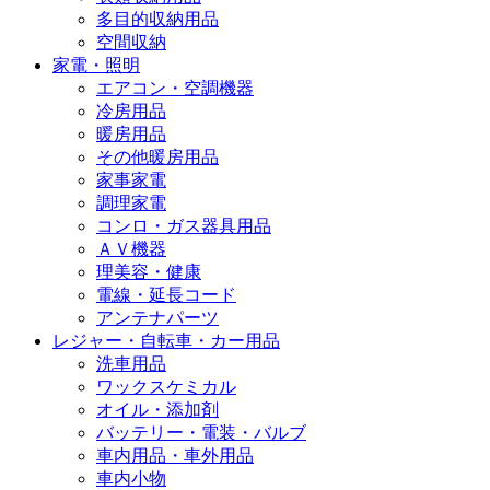
多目的収納用品
空間収納
家電・照明
エアコン・空調機器
冷房用品
暖房用品
その他暖房用品
家事家電
調理家電
コンロ・ガス器具用品
ＡＶ機器
理美容・健康
電線・延長コード
アンテナパーツ
レジャー・自転車・カー用品
洗車用品
ワックスケミカル
オイル・添加剤
バッテリー・電装・バルブ
車内用品・車外用品
車内小物