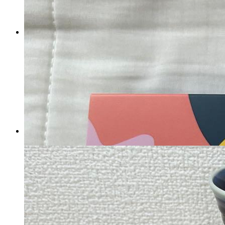
FRP製 NS-1用 Nタイプシート
カウル 純正テール用
マイストア在庫：
2195
税込
8700
円
カートに入れる
ウ*）様 第五人格 IJL カー
ド DoLisu あげどり どりす
マイストア在庫：
3474
税込
15718
円