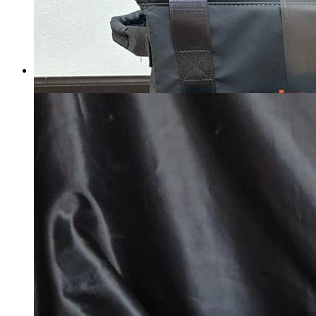
ReFa BEAUTECH POINT 美
顔器
マイストア在庫：
1291
税込
6225
円