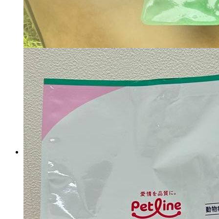
(■72z) Panasonic MC-
PJ23GE4-C電気掃除機 紙パッ
ク式
マイストア在庫：
4501
税込
9860
円