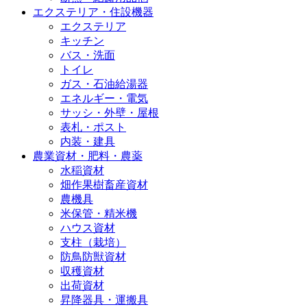
エクステリア・住設機器
エクステリア
キッチン
バス・洗面
トイレ
ガス・石油給湯器
エネルギー・電気
サッシ・外壁・屋根
表札・ポスト
内装・建具
農業資材・肥料・農薬
水稲資材
畑作果樹畜産資材
農機具
米保管・精米機
ハウス資材
支柱（栽培）
防鳥防獣資材
収穫資材
出荷資材
昇降器具・運搬具