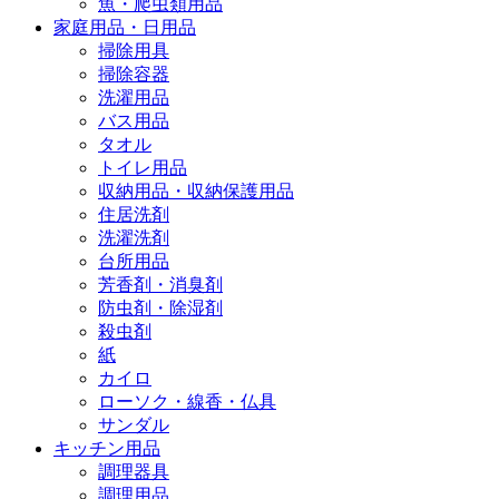
魚・爬虫類用品
家庭用品・日用品
掃除用具
掃除容器
洗濯用品
バス用品
タオル
トイレ用品
収納用品・収納保護用品
住居洗剤
洗濯洗剤
台所用品
芳香剤・消臭剤
防虫剤・除湿剤
殺虫剤
紙
カイロ
ローソク・線香・仏具
サンダル
キッチン用品
調理器具
調理用品