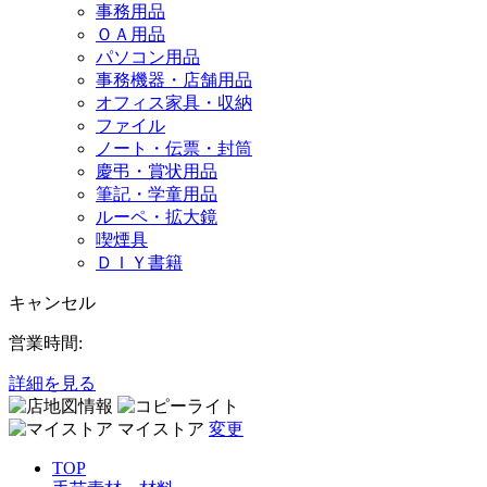
事務用品
ＯＡ用品
パソコン用品
事務機器・店舗用品
オフィス家具・収納
ファイル
ノート・伝票・封筒
慶弔・賞状用品
筆記・学童用品
ルーペ・拡大鏡
喫煙具
ＤＩＹ書籍
キャンセル
営業時間:
詳細を見る
マイストア
変更
TOP