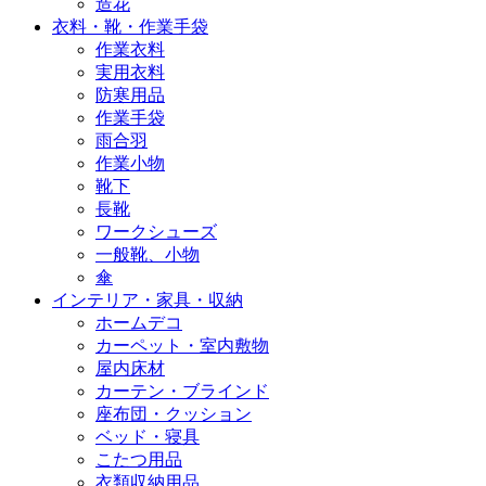
造花
衣料・靴・作業手袋
作業衣料
実用衣料
防寒用品
作業手袋
雨合羽
作業小物
靴下
長靴
ワークシューズ
一般靴、小物
傘
インテリア・家具・収納
ホームデコ
カーペット・室内敷物
屋内床材
カーテン・ブラインド
座布団・クッション
ベッド・寝具
こたつ用品
衣類収納用品