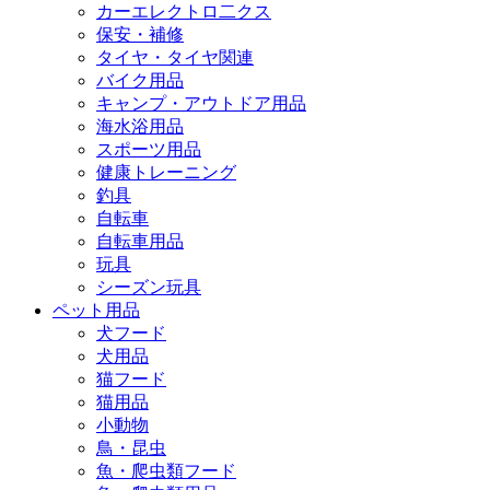
カーエレクトロ二クス
保安・補修
タイヤ・タイヤ関連
バイク用品
キャンプ・アウトドア用品
海水浴用品
スポーツ用品
健康トレーニング
釣具
自転車
自転車用品
玩具
シーズン玩具
ペット用品
犬フード
犬用品
猫フード
猫用品
小動物
鳥・昆虫
魚・爬虫類フード