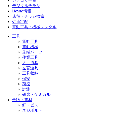
カテゴリ一覧
デジタルチラシ
Howto情報
店舗・チラシ検索
灯油宅配
電動工具・機械レンタル
工具
電動工具
電動機械
先端パーツ
作業工具
大工道具
左官道具
工具収納
保安
荷役
計測
研磨・ケミカル
金物・電材
釘・ビス
ネジボルト