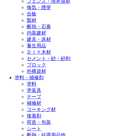
フェンス・境界資材
換気・煙突
合板
製材
断熱・石膏
内装建材
建具・床材
養生用品
ＤＩＹ木材
セメント・砂・砂利
ブロック
外構資材
塗料・補修剤
塗料
塗装具
テープ
補修材
コーキング材
接着剤
荷造・包装
シート
断熱・結露用品他