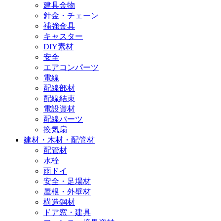
建具金物
針金・チェーン
補強金具
キャスター
DIY素材
安全
エアコンパーツ
電線
配線部材
配線結束
電設資材
配線パーツ
換気扇
建材・木材・配管材
配管材
水栓
雨ドイ
安全・足場材
屋根・外壁材
構造鋼材
ドア窓・建具