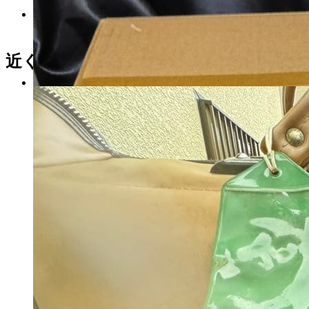
人間国宝柳雨軒三代 徳田八
十吉（正彦）ぐい呑み
マイストア在庫：
4618
近くの売り場の商品
税込
9976
円
【値下げ】Jackery Portable
Power 1000
マイストア在庫：
2766
税込
30250
円