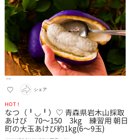
シェア
HOT !
なつ（╹◡╹）♡ 青森県岩木山採取
あけび 70～150 3kg 練習用 朝日
町の大玉あけび約1kg(6〜9玉)