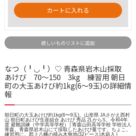
カートに入れる
欲しいものリストに追加
なつ（╹◡╹）♡ 青森県岩木山採取
あけび 70～150 3kg 練習用 朝日
町の大玉あけび約1kg(6〜9玉)の詳細情
報
朝日町の大玉あけび約1kg(6〜9玉)。山形県 JAさがえ西村
山 朝日町あけび生産組合 あけび 秀品 2LからS。令和4年
度 避難訓練（中学高等学校）│青森山田高等学校 学校法人
青森。青森県岩木山にて採取したあけび蔓です。ちょこ。
練習用に。郡上八幡の積み木無地(32ピース)木箱入 |