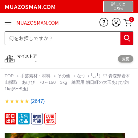
詳しくは
MUAZOSMAN.COM
こちら
0
MUAZOSMAN.COM
マイストア
変更
TOP
手芸素材・材料
その他
なつ（╹◡╹）♡ 青森県岩木
山採取 あけび 70～150 3kg 練習用 朝日町の大玉あけび約
1kg(6〜9玉)
(2647)