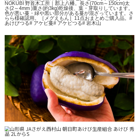
NOKUBI 野首木工所｜郡上八幡。長さ(70cm～150cm)太
さ(2～4mm )重さ(約3kg)乾燥後、葉・芽取りしています。
色が悪い蔓・緑や黒い部分がある蔓が混ざっています。さ
らら様確認用。［メグえもん］11点おまとめご購入品。#
あけびつる# アケビ蔓# アケビつる# 岩木山