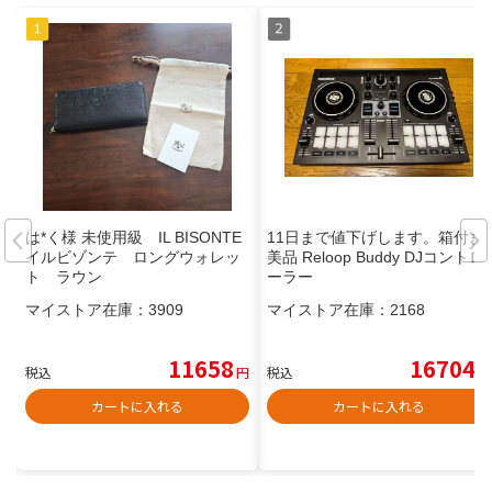
は*く様 未使用級 IL BISONTE
11日まで値下げします。箱付き
イルビゾンテ ロングウォレッ
美品 Reloop Buddy DJコントロ
ト ラウン
ーラー
マイストア在庫：
3909
マイストア在庫：
2168
11658
16704
税込
円
税込
円
カートに入れる
カートに入れる