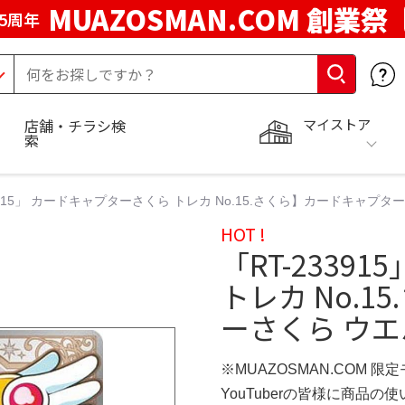
MUAZOSMAN.COM 創業祭
5周年
マイストア
店舗・チラシ検
索
3915」 カードキャプターさくら トレカ No.15.さくら】カードキャプターさくら 
HOT !
「RT-2339
トレカ No.
ーさくら ウエハース
※MUAZOSMAN.COM 限
YouTuberの皆様に商品