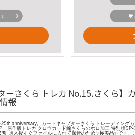
いて
受
る
ャプターさくら トレカ No.15.さく
詳細情報
-25th anniversary。カードキャプターさくら トレーデ
 原作版トレカ クロウカード編さくらのホロ加工 特別版SP-1- 
P-1状態: 購入後すぐファイルに入れて保管のため✨️極美品✨️