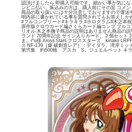
認頂けましたら 即購入可能です。細かい事が気に
ンビニ払い、振込みの方は、購入前にその旨 コメン
商品の取り扱いには十分注意しておりますので運送
明内容に書かれている事を質問されてもお答えしかね
#フルコンプリート#キラキラ #ホログラム#木之本桜 
原作版クロウカード編さくらカード編コンプ フルコン
リオル 木之本撫子商品の説明はありません商品の説明はあり
ランド 70周年記念 サイン入りカード。２個セット 2025 
ま。r*u様 Xross Stars クロススターズ kin
ス NF-139［爆 破創造レア］：デイダラ。湾岸ミ
第弐集 約500枚 アスカ S。ジュエルペット キ