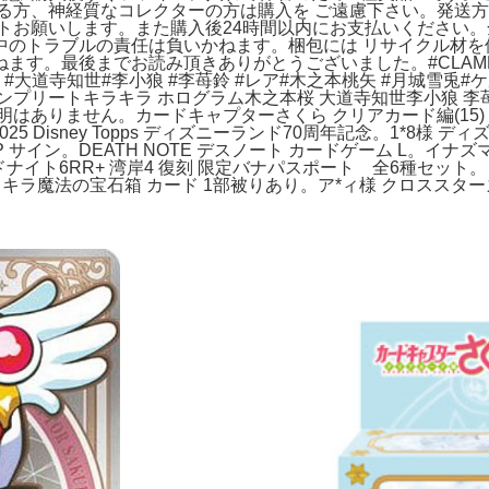
なる方、神経質なコレクターの方は購入を ご遠慮下さい。発送
トお願いします。また購入後24時間以内にお支払いください
中のトラブルの責任は負いかねます。梱包には リサイクル材を
ます。最後までお読み頂きありがとうございました。#CLAMP
#大道寺知世#李小狼 #李苺鈴 #レア#木之本桃矢 #月城雪兎#ケ
プリートキラキラ ホログラム木之本桜 大道寺知世李小狼 李苺
ません。カードキャプターさくら クリアカード編(15) (KCデラッ
Disney Topps ディズニーランド70周年記念。1*8様 ディズニ
ako LRPP サイン。DEATH NOTE デスノート カードゲーム 
ッドナイト6RR+ 湾岸4 復刻 限定バナパスポート 全6種セ
ラキラ魔法の宝石箱 カード 1部被りあり。ア*ィ様 クロススタ