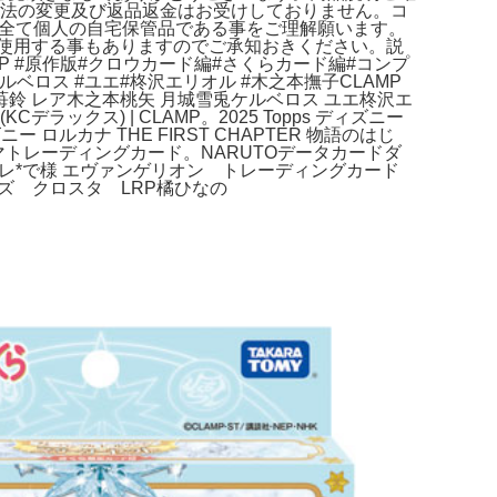
方法の変更及び返品返金はお受けしておりません。コ
。全て個人の自宅保管品である事をご理解願います。
使用する事もありますのでご承知おきください。説
 #原作版#クロウカード編#さくらカード編#コンプ
ルベロス #ユエ#柊沢エリオル #木之本撫子CLAMP
鈴 レア木之本桃矢 月城雪兎ケルベロス ユエ柊沢エ
クス) | CLAMP。2025 Topps ディズニー
ー ロルカナ THE FIRST CHAPTER 物語のはじ
L。イナズマトレーディングカード。NARUTOデータカードダ
ット。レ*で様 エヴァンゲリオン トレーディングカード
ーズ クロスタ LRP橘ひなの