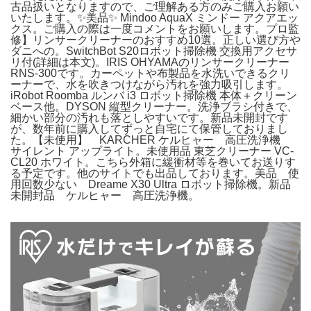
古品扱いとなりますので、ご理解ある方のみご購入お願い
いたします。✨美品✨ Mindoo AquaX ミンドー アクアエッ
クス。ご購入の際は一度コメントをお願いします。プロ監
修】リンサークリーナーのおすすめ10選。正しい選び方や
ダニへの。SwitchBot S20ロボット掃除機 交換用アクセサ
リ付(詳細は本文)。IRIS OHYAMAのリンサークリーナー
RNS-300です。カーペットや布製品を水洗いできるクリ
ーナーで、水を吹きつけながら汚れを強力吸引します。
iRobot Roomba ルンバ i3 ロボット掃除機 本体＋クリーン
ベース他。DYSON 縦型クリーナー。洗浄ブラシ付きで、
細かい部分の汚れも落としやすいです。新品未開封です
が、数年前に購入してずっと自宅にて保管しておりまし
た。【未使用】 KARCHER ケルヒャー 高圧洗浄機
サイレント アップライト。未使用品 東芝クリーナー VC-
CL20 ホワイト。こちら外箱に緩衝材等を巻いてお送りす
る予定です。他のサイトでも出品しております。美品 使
用回数少ない Dreame X30 Ultra ロボット掃除機。新品
未開封品 ケルヒャー 高圧洗浄機。