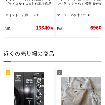
ブライスサイズ海外作家様作品
ぐい呑み まとめて 骨董 時代物
マイストア在庫：
3730
マイストア在庫：
2131
13340
6960
税込
円
税込
円
近くの売り場の商品