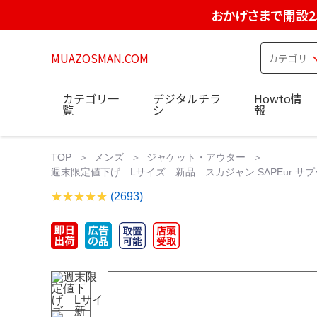
おかげさまで開設2
MUAZOSMAN.COM
カテゴリ一
デジタルチラ
Howto情
覧
シ
報
TOP
メンズ
ジャケット・アウター
週末限定値下げ Lサイズ 新品 スカジャン SAPEur サプー
(2693)