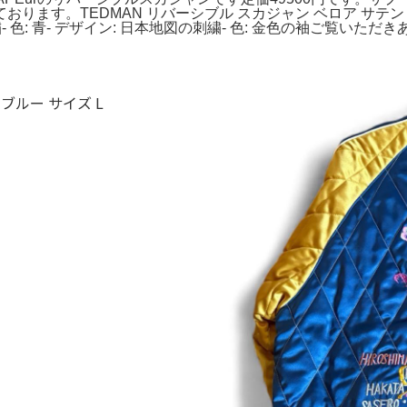
す。TEDMAN リバーシブル スカジャン ベロア サテン 刺繍 
刺繍- 色: 青- デザイン: 日本地図の刺繍- 色: 金色の袖ご覧いた