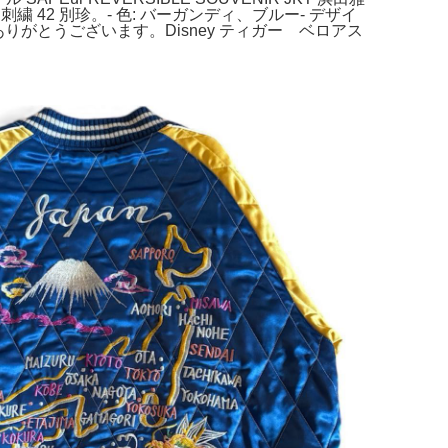
42 別珍。- 色: バーガンディ、ブルー- デザイ
だきありがとうございます。Disney ティガー ベロアス