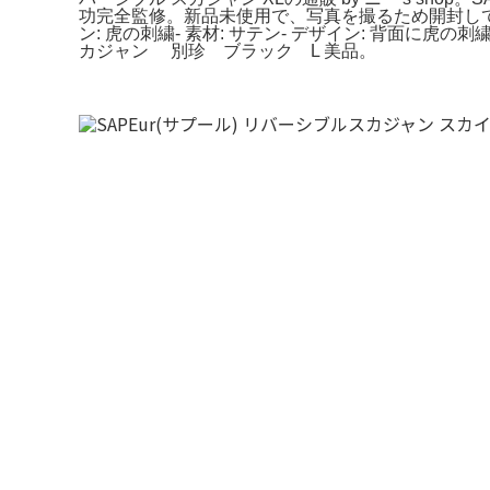
功完全監修。新品未使用で、写真を撮るため開封しておりま
ン: 虎の刺繍- 素材: サテン- デザイン: 背面に虎の
カジャン 別珍 ブラック L 美品。