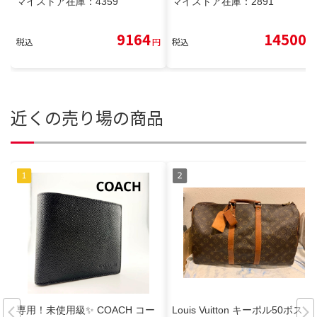
マイストア在庫：
4359
マイストア在庫：
2891
9164
14500
税込
円
税込
円
近くの売り場の商品
専用！未使用級✨ COACH コー
Louis Vuitton キーポル50ボスト