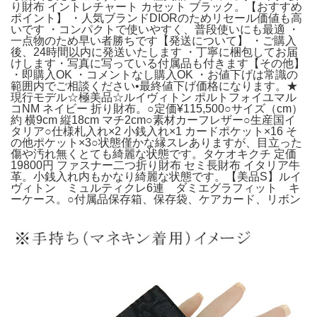
り財布 イントレチャート カセット ブラック。【おすすめ
ポイント】 ・人気ブランドDIORのためリセール価値も高
いです ・コンパクトで使いやすく、普段使いにも最適 ・
一点物のため早い者勝ちです【発送について】 ・ご購入
後、24時間以内に発送いたします ・丁寧に梱包してお届
けします・写真に写っている付属品も付きます【その他】
・即購入OK ・コメントなし購入OK ・お値下げは常識の
範囲内でご相談ください•最終値下げ価格になります。★
現行モデル☆極美品☆ルイヴィトン ポルトフォイユマル
コNM ネイビー 折り財布。○定価¥115,500○サイズ（cm）
約 横9cm 縦18cm マチ2cm○素材カーフレザー○生産国イ
タリア○仕様札入れ×2 小銭入れ×1 カードポケット×16 そ
の他ポケット×3○状態僅かな縁スレありますが、目立った
傷や汚れ無くとても綺麗な状態です。タケオキクチ 定価
19800円 ファスナー二つ折り財布 セミ長財布 イタリア牛
革。小銭入れ内もかなり綺麗な状態です。【美品S】ルイ
ヴィトン ミュルティクレ6連 ダミエグラフィット キ
ーケース。○付属品保存箱、保存袋、ケアカード、リボン