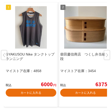
GYAKUSOU Nike タンクトップ
柴田慶信商店 つくし弁当箱 2
ランニング
段
マイストア在庫：
4858
マイストア在庫：
3454
6000
6375
税込
円
税込
円
カートに入れる
カートに入れる