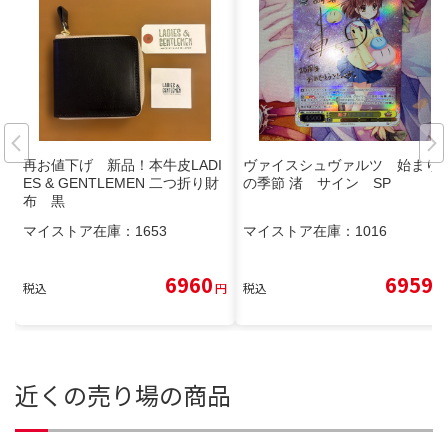
再お値下げ 新品！本牛皮LADI
ヴァイスシュヴァルツ 始まり
ES & GENTLEMEN 二つ折り財
の季節 渚 サイン SP
布 黒
マイストア在庫：
1653
マイストア在庫：
1016
6960
6959
税込
円
税込
円
近くの売り場の商品