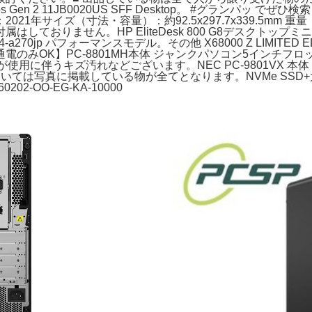
re M75s Gen 2 11JB0020US SFF Desktop。 #グラン
2 製造年：2021年サイズ（寸法・容量）：約92.5x297.7x339.5
おりません。HP EliteDesk 800 G8デスクトップミニPC
4-a270jp パフォーマンスモデル。その他 X68000 Z LIMITE
K】PC-8801MH本体 ジャンクパソコン5インチフロッピーFD
用に伴うキズ汚れなどございます。NEC PC-9801VX 本体 PC-
は写真に掲載している物が全てとなります。NVMe SSD+大容量H
0202-OO-EG-KA-10000