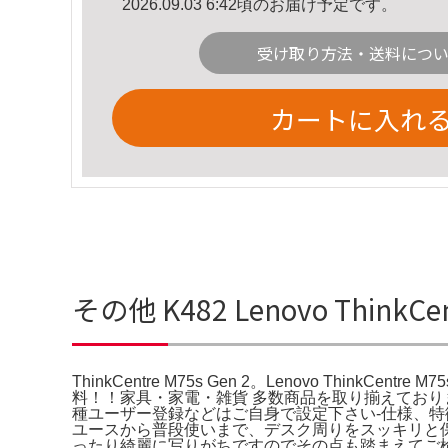
2026.09.03 6:42頃のお届け予定です。
受け取り方法・送料につ
カートに入れ
その他 K482 Lenovo ThinkCe
ThinkCentre M75s Gen 2。Lenovo ThinkCentre
料！！家具・家電・雑貨 多数商品を取り揃えており
種ユーザー登録などはご自身で設定下さい-仕様、特徴-
ユースから普段使いまで、デスク周りをスッキリと
ったり綺麗に写りがちですのでその点も踏まえてご