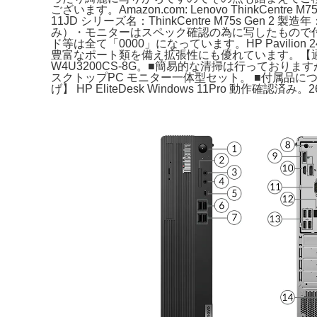
ございます。Amazon.com: Lenovo ThinkCent
11JD シリーズ名：ThinkCentre M75s Gen 
み）・モニターはスペック確認の為に写したもので付属はして
ド等は全て「0000」になっています。HP Pavilion 2
豊富なポート類を備え拡張性にも優れています。【通電のみO
W4U3200CS-8G。■簡易的な清掃は行っておりますが使
スクトップPC モニター一体型セット。 ■付属品について
げ】 HP EliteDesk Windows 11Pro 動作確認済み。26