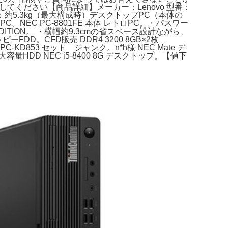
パッ でぜひ検索してください【商品詳細】メーカー：Lenovo 型番：
mm 重量：約5.3kg（最大構成時）デスクトップPC（本体の
。NEC PC-8801FE 本体 レトロPC。・パスワー
D EDITION。 ・横幅約9.3cmの省スペース設計ながら、
D。CFD販売 DDR4 3200 8GB×2枚
KD853 セット ジャンク。n*h様 NEC Mate デ
DD NEC i5-8400 8G デスクトップ。【値下