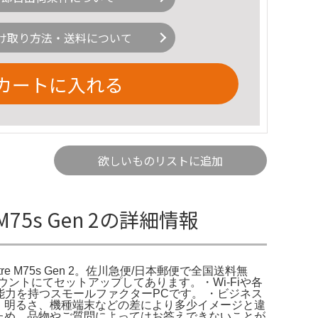
け取り方法・送料について
カートに入れる
欲しいものリストに追加
re M75s Gen 2の詳細情報
。ThinkCentre M75s Gen 2。佐川急便/日本郵便で全国送料無
ントにてセットアップしてあります。・Wi-Fiや各
処理能力を持つスモールファクターPCです。 ・ビジネス
、明るさ、機種端末などの差により多少イメージと違
ため、品物やご質問によってはお答えできないことが