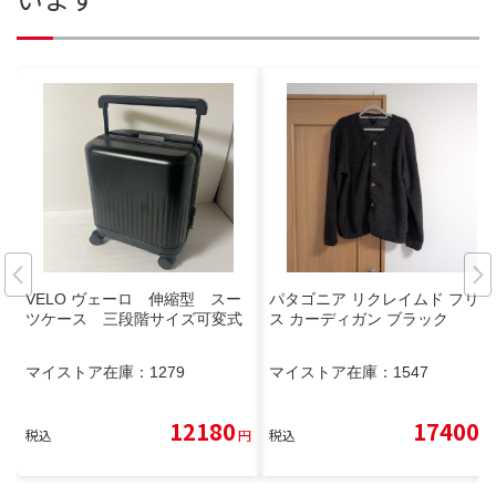
VELO ヴェーロ 伸縮型 スー
パタゴニア リクレイムド フリー
ツケース 三段階サイズ可変式
ス カーディガン ブラック
マイストア在庫：
1279
マイストア在庫：
1547
12180
17400
税込
円
税込
円