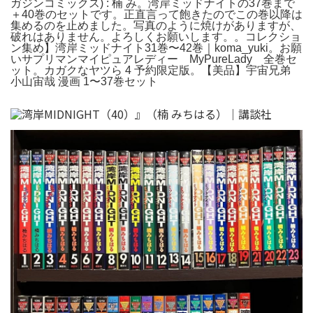
ガジンコミックス) : 楠 み。湾岸ミッドナイトの37巻まで
＋40巻のセットです。正直言って飽きたのでこの巻以降は
集めるのを止めました。写真のように焼けがありますが、
破れはありません。よろしくお願いします。。コレクショ
ン集め】湾岸ミッドナイト31巻〜42巻｜koma_yuki。お願
いサプリマンマイピュアレディー MyPureLady 全巻セ
ット。カガクなヤツら 4 予約限定版。【美品】宇宙兄弟
小山宙哉 漫画 1〜37巻セット