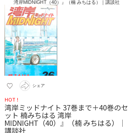
シェア
HOT !
湾岸ミッドナイト 37巻まで＋40巻のセ
ット 楠みちはる 湾岸
MIDNIGHT（40）』（楠 みちはる）｜
講談社