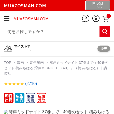
詳しくは
MUAZOSMAN.COM
こちら
0
MUAZOSMAN.COM
マイストア
変更
TOP
漫画
青年漫画
湾岸ミッドナイト 37巻まで＋40巻の
セット 楠みちはる 湾岸MIDNIGHT（40）』（楠 みちはる）｜講
談社
(2710)