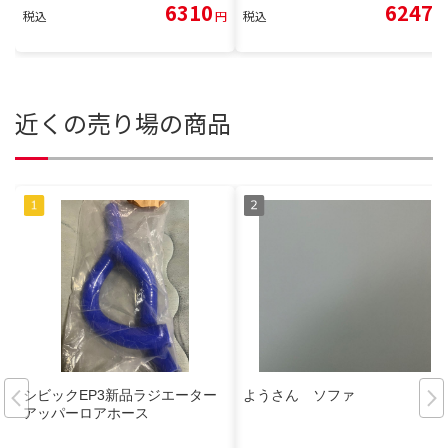
6310
6247
税込
円
税込
円
近くの売り場の商品
シビックEP3新品ラジエーター
ようさん ソファ
アッパーロアホース