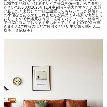
12/6で出品取り下げますサイズ等は画像一覧からご参照く
ださい¥165,0002025年11月中旬購入品大きすぎたため買
い直したく出品します組立設置してもらいました見落とし
の小傷などあるかもしれませんが美品です格安で出品して
おりますので神経質な方はご遠慮くださいまた、発送日ま
で部屋に置いております猫も飼っておりますので(引っ掻
きません)ご理解のほどご検討ください主な張り地···人工
皮革（合成皮革）