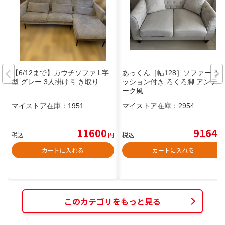
【6/12まで】カウチソファ L字
あっくん［幅128］ソファー ク
型 グレー 3人掛け 引き取り
ッション付き ろくろ脚 アンティ
ーク風
マイストア在庫：
1951
マイストア在庫：
2954
11600
9164
税込
円
税込
円
カートに入れる
カートに入れる
このカテゴリをもっと見る