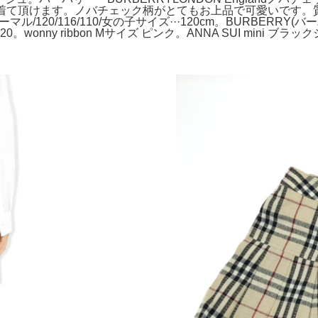
にも着て頂けます。ノバチェック柄がとてもお上品で可愛いです
マル/120/116/110/女の子サイズ···120cm。BURBERR
wonny ribbon Mサイズ ピンク。ANNA SUI mini 