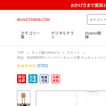
おかげさまで開設2
MUAZOSMAN.COM
カテゴリ一
デジタルチラ
Howto情
覧
シ
報
TOP
キッズ服(100cm~)
スカート
美品 BURBERRY バーバリー チェック柄 キュロットパンツ
(2702)