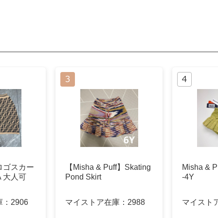
ロゴスカー
【Misha & Puff】Skating
Misha &
A 大人可
Pond Skirt
-4Y
庫：
2906
マイストア在庫：
2988
マイスト