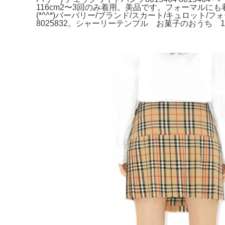
116cm2〜3回のみ着用。美品です。フォーマル
(*^^*)バーバリー/ブランド/スカート/キュロット/フォー
8025832。シャーリーテンプル お菓子のおうち 120。