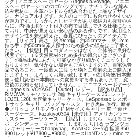
ッグ | アニエスベー ボヤージュ(agnes b.Voyage。アニエ
スベー ボヤージュのカゴバッグです。ナチュラルな編み
込み素材に、本革ハンドルを組み合わせた上品なデザイ
ン。カジュアルすぎず、大人のコーデにも合わせやすいの
が魅力です。しっかりとしたマチがあり収納力も抜群◎さ
らに、内側はポケット付きの布で目隠しできる仕様になっ
ており、中身が見えない安心感のある作りです。実用性と
デザイン性を兼ね備えた、春夏にぴったりのアイテムで
す。【サイズ】高さ：約29cm幅：約35cmマチ：約12cm
持ち手：約50cm※素人採寸のため多少の誤差はご了承く
ださい。【状態】目立つダメージはなく、全体的に良好な
状態です。（※天然素材のため多少の風合いはございま
す）○商品出品にあたり可能なかぎり細かくチェックして
おりますが、気付かない場合もございますので、自宅保管
品であること、一度個人に渡った物とご理解の上ご購入頂
けますよう、よろしくお願い致します。○佐川急便/日本郵
便⇔佐川急便/日本郵便への変更をする事もあります。変
更後のお知らせはしていません。。アニエスベーボヤージ
ュ agne's b. VOYAGE 【Outlet】レザー。【訳あり品】
RIMOWA リモワ サルサ 2輪 キャリーケース 35L レッド。
LOJEL 120L 大容量キャリーケース。LeSportsac レスポー
トサック キャリーバッグ キャスター付き黒白 旅行。新品
◆ノリッコ ノリモノライド Mサイズ キャリー 車 子乗せ
スーツケース。kazukiyo0304【未使用】アメリカンツー
リスター スーツケース。【新品】しまむら ちはるコラ
ボ シンデレラ キャリー。しまむら ちはる ラプンツェ
ル キャリーケースhappybag。KANGOL 3〜5泊 拡張 850-
8901レッド¥17800→¥9800。エースHaNTハントmine マ