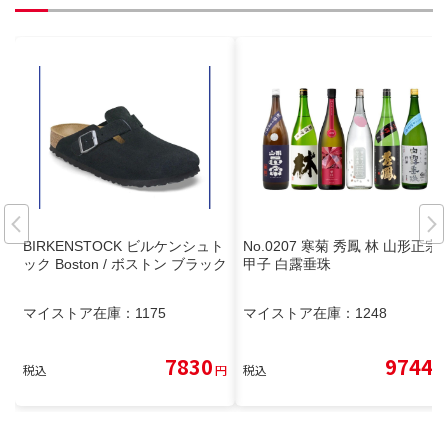
BIRKENSTOCK ビルケンシュト
No.0207 寒菊 秀鳳 林 山形正宗
ック Boston / ボストン ブラック
甲子 白露垂珠
マイストア在庫：
1175
マイストア在庫：
1248
7830
9744
税込
円
税込
円