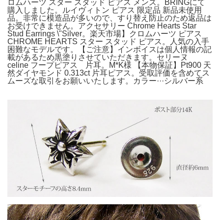
ロムハーツ スター スタッド ピアス メンズ。BRINGにて
購入しました。ルイヴィトン ピアス 限定品 新品未使用
品。非常に模造品が多いので、すり替え防止のため返品は
お受けできません。アクセサリー Chrome Hearts Star
Stud Earrings \"Silver。楽天市場】クロムハーツ ピアス
CHROME HEARTS スター スタッド ピアス。人気の入手
困難なモデルです。【ご注意】インボイスは個人情報の記
載があるため黒塗りさせていただきます。セリーヌ
celine フープピアス 片耳。M*K様 【本物保証】Pt900 天
然ダイヤモンド 0.313ct 片耳ピアス。受取評価を含めてス
ムーズな取引をお願いいたします。カラー···シルバー系