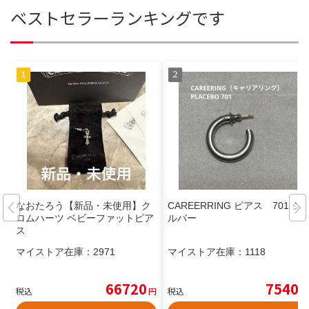
ベストセラーランキングです
なおたろう【新品・未使用】ク
CAREERRING ピアス 701 シ
ロムハーツ ベビーファットピア
ルバー
ス
マイストア在庫：
2971
マイストア在庫：
1118
66720
7540
税込
円
税込
円