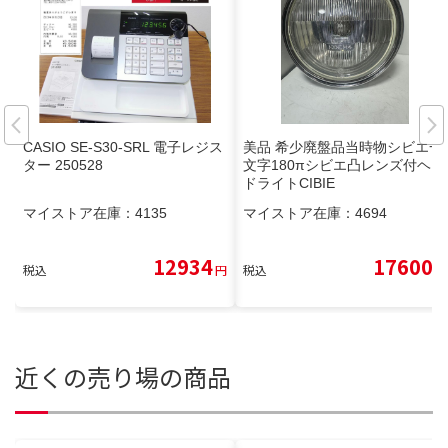
CASIO SE-S30-SRL 電子レジス
美品 希少廃盤品当時物シビエ一
ター 250528
文字180πシビエ凸レンズ付ヘッ
ドライトCIBIE
マイストア在庫：
4135
マイストア在庫：
4694
12934
17600
税込
円
税込
円
近くの売り場の商品