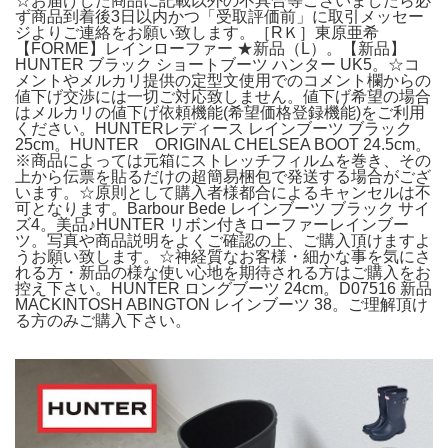
☆お届けした商品に記載以外の不具合等ございましたら必
ず商品到着後3日以内かつ「受取評価前」に取引メッセー
ジよりご連絡をお願い致します。［RＫ］東原亜希
【FORME】レインローファー ★新品（L）。【新品】
HUNTER ブラック ショートブーツ ハンター UK5。☆コ
メントやメルカリ提供の定型文使用でのコメント欄からの
値下げ交渉には一切ご対応致しません。値下げ希望の場合
はメルカリの値下げ依頼機能(希望価格登録機能)をご利用
ください。HUNTERレディース レインブーツ ブラック
25cm。HUNTER ORIGINAL CHELSEA BOOT 24.5cm。
※商品によっては元箱にストレッチフィルムを巻き、その
上から伝票を貼るだけの超簡易梱包で発送する場合がござ
います。☆原則として購入者様都合によるキャンセルは不
可となります。Barbour Bede レインブーツ ブラック サイ
ズ4。美品♪HUNTER リボン付きローファーレインブー
ツ。写真や商品説明をよくご確認の上、ご購入頂けますよ
うお願い致します。☆神経質なお客様・細かな事を気にさ
れる方・新品の様な使い心地を期待される方はご購入をお
控え下さい。HUNTER ロングブーツ 24cm。D07516 新品
MACKINTOSH ABINGTON レインブーツ 38。ご理解頂け
る方のみご購入下さい。