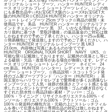
ル ショート。楽天市場】HUNTER ハンター レインブーツ
オリジナル ショート ブーツ。ハンター HUNTER レディ
ース オリジナル プレイ ショートブーツ レイン。↓↓この他
にも多数出品中↓↓#お宝GET大阪のシューズ#お宝GET大
阪のHUNTER☆CB1224 HUNTER ハンター オリジナル
ショート レインブーツ 25cm ブラック☆商品の状態・未
使用品です。美品 HUNTER ハンター オリジナルリファ
インド チェルシーブーツ 黒 37。いかなる理由でもメル
カリ規約に基づき「受取評価後」の返品返金のご対応は致
しかねますので予めご了承ください。ハンター25㎝長靴。
☆簡易梱包にて発送致しますので予めご了承ください。ハ
ンター HUNTER オリジナル レインブーツ 黒 UK3
23.0cm。内容物は写真にあるものが全てです。
HUNTER ORIGINAL TOUR SHORT NAVY UK5。☆
可能な限り記載致しておりますが、記載外の見落とし等に
よる破損・欠品・改造等がある場合が御座います。レディ
ース オリジナル ショート レイン ブーツ ネイビー 24
cm 新品。HUNTER（ハンター） レディース オリジナル
ツアー ショートブーツ。☆商品説明・スコットランド発
祥のゴム製ブーツブランド「ハンター（HUNTER）」英
国王室からハリウッドセレブまで愛用者が多くお洒落なレ
インブーツとして人気・抜群の快適さとフィット感とを追
求したエレガントなデザインが特徴・ゴムの継ぎ目がなく
すぐれた防水性☆商品詳細○素材・アッパー：ゴム
100％・ライニング：リサイクルポリエステル100%・イ
ンソール：ポリエステル100％・アウトソール：ゴム
100％☆発送時の梱包方法・元箱の上にストレッチフィル
ムを巻いて伝票を貼付☆専用出品の対応は致しかねます。