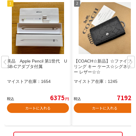
美品 Apple Pencil 第1世代 U
【COACH☆新品】☆ファイブ
SB-Cアダプタ付属
リング キー ケース☆シグネチャ
ー レザー☆☆
マイストア在庫：
1654
マイストア在庫：
1245
6375
7192
税込
円
税込
円
カートに入れる
カートに入れる