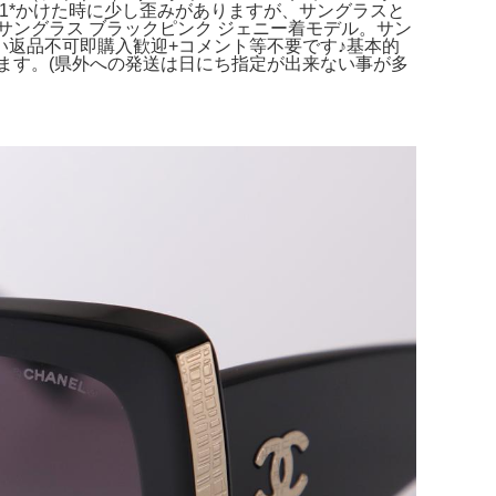
リーナー x1*かけた時に少し歪みがありますが、サングラスと
ングラス ブラックピンク ジェニー着モデル。サン
返品不可即購入歓迎+コメント等不要です♪基本的
います。(県外への発送は日にち指定が出来ない事が多