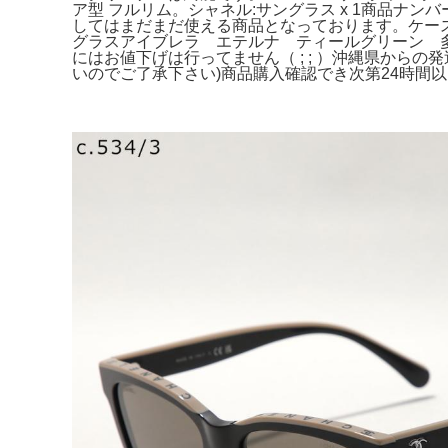
ア型 フルリム。シャネル:サングラス x 1商品ナンバー: 
してはまだまだ使える商品となっております。ケース
グラスアイブレラ エテルナ ティールグリーン 
にはお値下げは行ってません（ ; ; ）沖縄県か
いのでご了承下さい)商品購入確認でき次第24時間以内