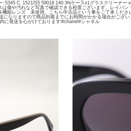
5345 C. 1521/S5 59016 140 3Nケースx1グラスク
は傷や汚れなど写真で確認できる程度ございます。レイバン サ
多機能レンズ 未使用。こちら中古品という事をご了承ください
らの発送になりますので商品到着までにお時間がかかる場合がござ
に発送を心がけております!#chanel#シャネル