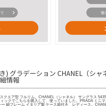
いて
受
る
き) グラデーション CHANEL（シャ
詳細情報
ース スクエア型 フルリム。CHANEL（シャネル） サングラス 5
でこちらを購入して、使っていました。PRADA ミニマル バロック
ー 細フレーム イタリア製 ケース箱付き レディース。CHANEL