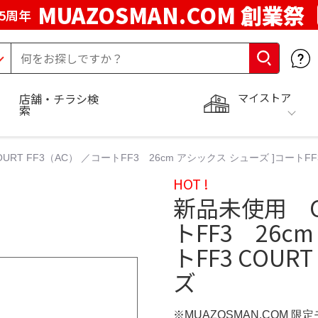
MUAZOSMAN.COM 創業祭
5周年
マイストア
店舗・チラシ検
索
RT FF3（AC） ／コートFF3 26cm アシックス シューズ ]コートFF3
HOT !
新品未使用 CO
トFF3 26c
トFF3 COUR
ズ
※MUAZOSMAN.COM 限