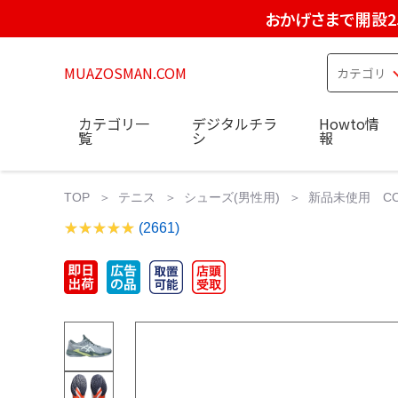
おかげさまで開設2
MUAZOSMAN.COM
カテゴリ一
デジタルチラ
Howto情
覧
シ
報
TOP
テニス
シューズ(男性用)
新品未使用 COU
(2661)