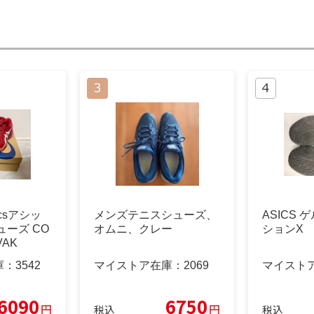
csアシッ
メンズテニスシューズ、
ASICS
ューズ CO
オムニ、クレー
ションX
VAK
庫：
3542
マイストア在庫：
2069
マイスト
6090
6750
円
円
税込
税込