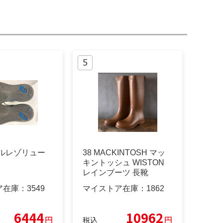
 ゲルレゾリュー
38 MACKINTOSH マッ
キントッシュ WISTON
レインブーツ 長靴
ア在庫：
3549
マイストア在庫：
1862
6444
10962
円
円
税込