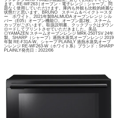
ます。RE-WF263 | オーブン・電子レンジ：シャープ。問
題なく使用していただけます。庫内も外観も比較的綺麗な
状態だと思います。BRUNO スチーム＆ベイクトースタ
ー ホワイト。2021年製BALMUDA オーブンレンジ シル
バー（E05）オーブン機能◎。オーブン皿2枚、スチーム
カップがございます。取扱説明書、クックブックはダウン
ロードしてプリントさせていただきました。美品
◎YAMAZEN スチームオーブンレンジ MRK-250TSV 24年
製。SHARP（シャープ）過熱水蒸気オーブンレンジ 2019
年製 RE-F31A-W。シャープ PLAINLY 過熱水蒸気オーブ
ンレンジ RE-WF263-W（ホワイト系）ブランド：SHARP
PLAINLY発売日：2022/06