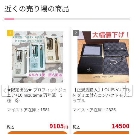
近くの売り場の商品
★限定出品★ プロフィットジュ
【正規店購入】LOUIS VUITTO
ニア+10 mizutama 万年筆 3
N ダミエ財布コンパクトモデュ
種 ②
ラブル
マイストア在庫：
1581
マイストア在庫：
2325
9105
14500
税込
円
税込
円