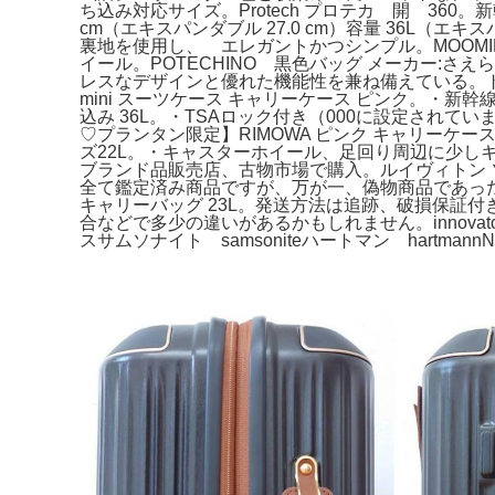
ち込み対応サイズ。Protech プロテカ 開 360。新幹
cm（エキスパンダブル 27.0 cm）容量 36L（
裏地を使用し、 エレガントかつシンプル。MOOMI
イール。POTECHINO 黒色バッグ メーカー:さえら。
レスなデザインと優れた機能性を兼ね備えている。
mini スーツケース キャリーケース ピンク。・新
込み 36L。・TSAロック付き（000に設定され
♡プランタン限定】RIMOWA ピンク キャリーケ
ズ22L。・キャスターホイール、足回り周辺に少しキ
ブランド品販売店、古物市場で購入。ルイヴィトン ソミ
全て鑑定済み商品ですが、万が一、偽物商品であった
キャリーバッグ 23L。発送方法は追跡、破損保証付
合などで多少の違いがあるかもしれません。innovator 
スサムソナイト samsoniteハートマン hartmannNOVA