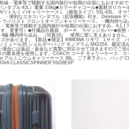
線・電車等で移動する国内旅行や短期の出張にもおすすめです^^定価 ¥95,
エキスパンダブル 42L）重量 3.6kg■カラーチャコール■素材ポ
Nリトルミイ/キャリーケースＬ（膨張タイプ）53L-63L、
・便利なエキスパンダブル（拡張機能）付き。Dimmoire ディムモア
トラべリスト フロントオープンキャリーケース。・機内持ち込
幹線・電車等で移動する国内旅行や短期の出張におすすめ。A.L.I
ています、変更可）■付属品巾着袋、ポーチ、ラゲッジカバー■状
ース 4輪 機内持ち込み。（写真16） 使用に差し支えありま
ズがあります。【新品★限定】RIMOWA リモワ Lサイズ バ
ュール35 ショルダーバッグ モノグラム M42254。鑑定済
場合には返品・返金など真摯に対応させて頂きますのでご安心下さ
きの匿名便を使用します。COACH コーチ キャリーケース
アルミニウムキャリーケース 36L。ご了承下さい。バッグ Clavia
 CLASSICSPINNER 55/20EXP