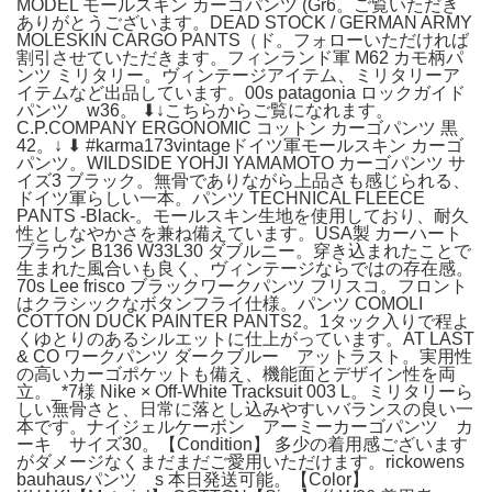
MODEL モールスキン カーゴパンツ (Gr6。ご覧いただき
ありがとうございます。DEAD STOCK / GERMAN ARMY
MOLESKIN CARGO PANTS（ド。フォローいただければ
割引させていただきます。フィンランド軍 M62 カモ柄パ
ンツ ミリタリー。ヴィンテージアイテム、ミリタリーア
イテムなど出品しています。00s patagonia ロックガイド
パンツ w36。 ⬇︎↓こちらからご覧になれます。
C.P.COMPANY ERGONOMIC コットン カーゴパンツ 黒
42。↓ ⬇︎ #karma173vintageドイツ軍モールスキン カーゴ
パンツ。WILDSIDE YOHJI YAMAMOTO カーゴパンツ サ
イズ3 ブラック。無骨でありながら上品さも感じられる、
ドイツ軍らしい一本。パンツ TECHNICAL FLEECE
PANTS -Black-。モールスキン生地を使用しており、耐久
性としなやかさを兼ね備えています。USA製 カーハート
ブラウン B136 W33L30 ダブルニー。穿き込まれたことで
生まれた風合いも良く、ヴィンテージならではの存在感。
70s Lee frisco ブラックワークパンツ フリスコ。フロント
はクラシックなボタンフライ仕様。パンツ COMOLI
COTTON DUCK PAINTER PANTS2。1タック入りで程よ
くゆとりのあるシルエットに仕上がっています。AT LAST
& CO ワークパンツ ダークブルー アットラスト。実用性
の高いカーゴポケットも備え、機能面とデザイン性を両
立。_*7様 Nike × Off-White Tracksuit 003 L。ミリタリーら
しい無骨さと、日常に落とし込みやすいバランスの良い一
本です。ナイジェルケーボン アーミーカーゴパンツ カ
ーキ サイズ30。【Condition】 多少の着用感ございます
がダメージなくまだまだご愛用いただけます。rickowens
bauhausパンツ s 本日発送可能。【Color】