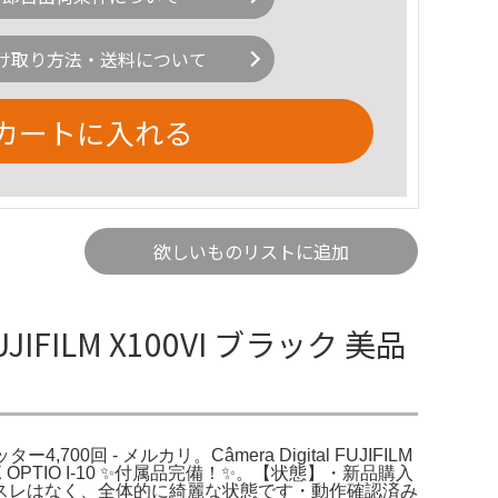
け取り方法・送料について
カートに入れる
欲しいものリストに追加
UJIFILM X100VI ブラック 美品
4,700回 - メルカリ。Câmera Digital FUJIFILM
PTIO I-10 ✨付属品完備！✨。【状態】・新品購入
スレはなく、全体的に綺麗な状態です・動作確認済み