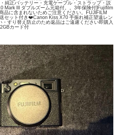
箱・純正バッテリー・充電ケーブル・ストラップ・説
 III ダブルズーム元箱付。。3年保険付]Fujifilm
商品に含まれないためご注意ください。FUJIFILM
セット付き❤️Canon Kiss X70 手振れ補正望遠レン
い・すり替え防止のため返品はご遠慮ください即購入
32GBカード付