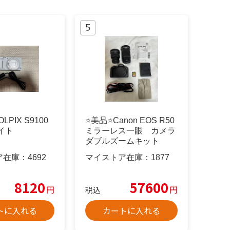
OLPIX S9100
⭐️美品⭐️Canon EOS R50
イト
ミラーレス一眼 カメラ
ダブルズームキット
ア在庫：
4692
マイストア在庫：
1877
8120
57600
円
円
税込
トに入れる
カートに入れる