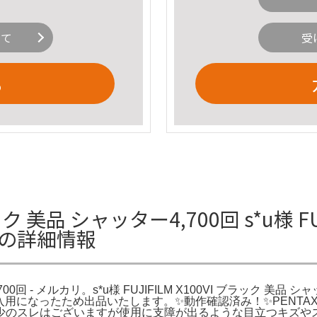
いて
受
る
ブラック 美品 シャッター4,700回 s*u様 F
カリの詳細情報
00回 - メルカリ。s*u様 FUJIFILM X100VI ブラック 美品 シャッター
、入用になったため出品いたします。✨動作確認済み！✨PENTAX O
少のスレはございますが使用に支障が出るような目立つキズや