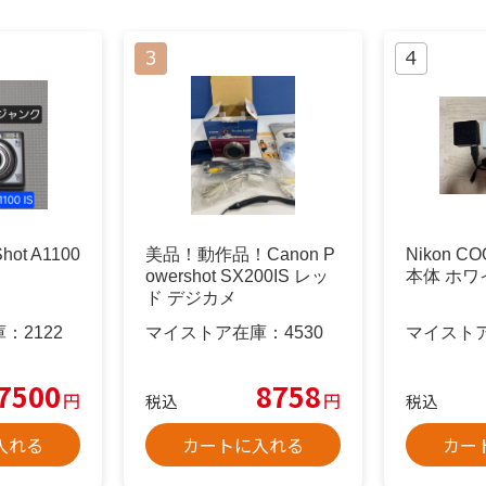
hot A1100
美品！動作品！Canon P
Nikon CO
owershot SX200IS レッ
本体 ホワ
ド デジカメ
庫：
2122
マイストア在庫：
4530
マイスト
7500
8758
円
円
税込
税込
入れる
カートに入れる
カー