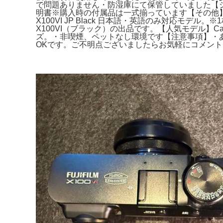
で問題ありません・防湿庫にて保管していました【シ
明書※購入時の付属品は一式揃っています【その他】・液晶保護
X100VI JP Black 日本語・英語のみ対応モ
X100VI（ブラック）の出品です。【人気モデル】Canon
ズ。・非喫煙、ペットなし環境です【注意事項】・
OKです。ご不明点ございましたらお気軽にコメントくださ