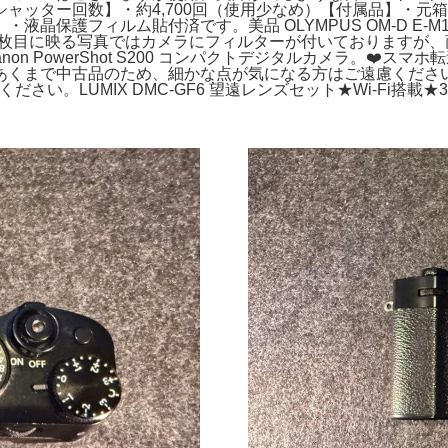
ャッター回数】・約4,700回（使用少なめ）【付属品】・元
フィルム貼付済です。美品 OLYMPUS OM-D E-M10 Mark
デル。※1枚目に映る写真ではカメラにフィルターが付いておりますが、
 PowerShot S200 コンパクトデジタルカメラ。❤️スマホ転送
あくまで中古品のため、細かな点が気になる方はご遠慮くださ
い。LUMIX DMC-GF6 望遠レンズセット★Wi-Fi搭載★