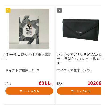
り*ー様 人望の法則 西田文郎著
バレンシアガ BALENCIAGA レ
ザー 長財布 ウォレット 黒 4992
07
マイストア在庫：
1882
マイストア在庫：
1424
6911
10208
税込
円
税込
円
カートに入れる
カートに入れる