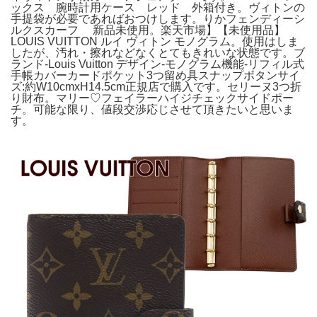
ックス 腕時計用ケース レッド 外箱付き。ヴィトンの
手提袋が必要であればおつけします。りかフェンディーシ
ルクスカーフ 新品未使用。楽天市場】【未使用品】
LOUIS VUITTON ルイ ヴィトン モノグラム。使用はしま
したが、汚れ・擦れなどなくとてもきれいな状態です。ブ
ランド-Louis Vuitton デザイン-モノグラム機能-リフィル式
手帳カバーカードポケット3つ留め具スナップボタンサイ
ズ:約W10cmxH14.5cm正規店で購入です。セリーヌ3つ折
り財布。マリー♡フェイラーハイジチェックサイドポー
チ。可能な限り、値段交渉応じさせて頂きたいと思いま
す。