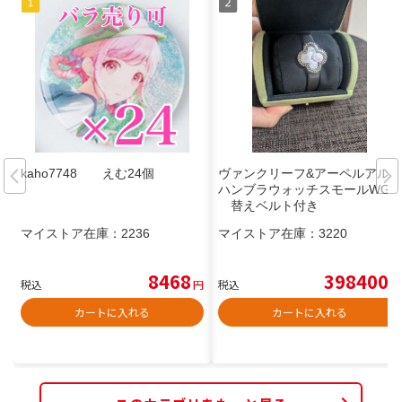
kaho7748 えむ24個
ヴァンクリーフ&アーペルアル
ハンブラウォッチスモールWG
替えベルト付き
マイストア在庫：
2236
マイストア在庫：
3220
8468
398400
税込
円
税込
円
カートに入れる
カートに入れる