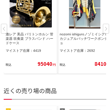
激レア 美品 バリトンホルン 管
nozomi ishiguroノゾミイシグロ
楽器 吹奏楽 ブラスバンド ハー
カジュアルパッチワークポンチ
ドケース
ョ
マイストア在庫：
4419
マイストア在庫：
2692
95040
8410
税込
円
税込
円
近くの売り場の商品