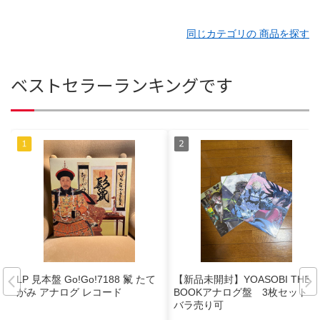
同じカテゴリの 商品を探す
ベストセラーランキングです
LP 見本盤 Go!Go!7188 鬣 たて
【新品未開封】YOASOBI THE
がみ アナログ レコード
BOOKアナログ盤 3枚セット
バラ売り可