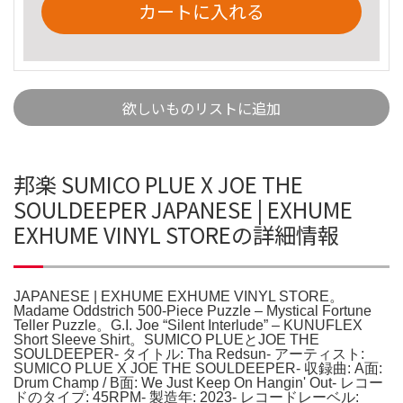
カートに入れる
欲しいものリストに追加
邦楽 SUMICO PLUE X JOE THE
SOULDEEPER JAPANESE | EXHUME
EXHUME VINYL STOREの詳細情報
JAPANESE | EXHUME EXHUME VINYL STORE。
Madame Oddstrich 500-Piece Puzzle – Mystical Fortune
Teller Puzzle。G.I. Joe “Silent Interlude” – KUNUFLEX
Short Sleeve Shirt。SUMICO PLUEとJOE THE
SOULDEEPER- タイトル: Tha Redsun- アーティスト:
SUMICO PLUE X JOE THE SOULDEEPER- 収録曲: A面:
Drum Champ / B面: We Just Keep On Hangin' Out- レコー
ドのタイプ: 45RPM- 製造年: 2023- レコードレーベル: