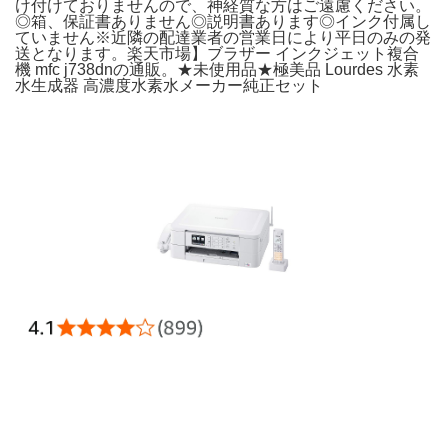
け付けておりませんので、神経質な方はご遠慮ください。
◎箱、保証書ありません◎説明書あります◎インク付属し
ていません※近隣の配達業者の営業日により平日のみの発
送となります。楽天市場】ブラザー インクジェット複合
機 mfc j738dnの通販。★未使用品★極美品 Lourdes 水素
水生成器 高濃度水素水メーカー純正セット