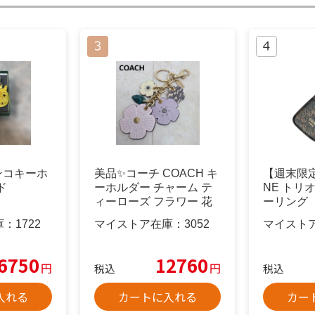
メンコキーホ
美品✨コーチ COACH キ
【週末限定
ド
ーホルダー チャーム テ
NE トリ
ィーローズ フラワー 花
ーリング
庫：
1722
マイストア在庫：
3052
マイスト
6750
12760
円
円
税込
税込
入れる
カートに入れる
カー