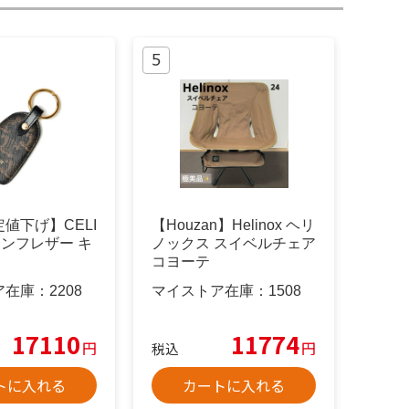
値下げ】CELI
【Houzan】Helinox ヘリ
オンフレザー キ
ノックス スイベルチェア
コヨーテ
ア在庫：
2208
マイストア在庫：
1508
17110
11774
円
円
税込
トに入れる
カートに入れる