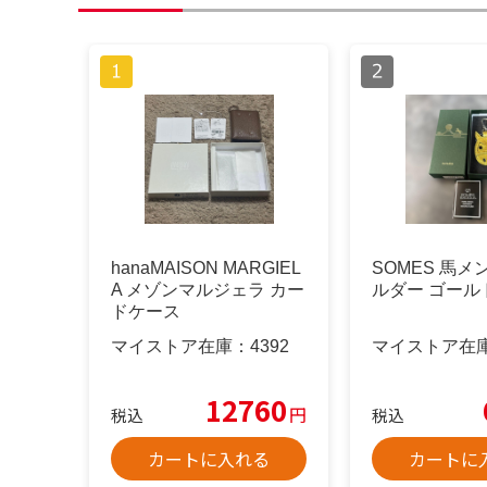
hanaMAISON MARGIEL
SOMES 馬
A メゾンマルジェラ カー
ルダー ゴール
ドケース
マイストア在庫：
4392
マイストア在
12760
円
税込
税込
カートに入れる
カートに