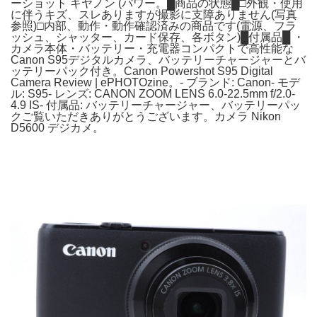
ーショット キヤノン (パワー。█商品の状態█□外観・使用
に伴うキズ、スレありますが撮影に支障ありません(写真
参照)□内部、動作・動作確認済みの商品です(電源、フラ
ッシュ、シャッター、カード保存、各ボタン)█付属品█ ・
カメラ本体・バッテリー・充電器コンパクトで高性能な
Canon S95デジタルカメラ、バッテリーチャージャーとバ
ッテリーパック付き。Canon Powershot S95 Digital
Camera Review | ePHOTOzine。- ブランド: Canon- モデ
ル: S95- レンズ: CANON ZOOM LENS 6.0-22.5mm f/2.0-
4.9 IS- 付属品: バッテリーチャージャー、バッテリーパッ
クご覧いただきありがとうございます。カメラ Nikon
D5600 デジカメ。