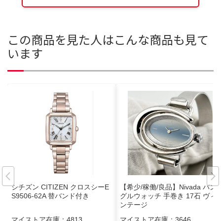
この商品を見た人はこんな商品も見て
います
シチズン CITIZEN クロスシーE
【希少/稼働/良品】Nivada バン
S9506-62A 替バンド付き
グルウォッチ 手巻き 17石 ヴィ
ンテージ
マイストア在庫：
4813
マイストア在庫：
3646