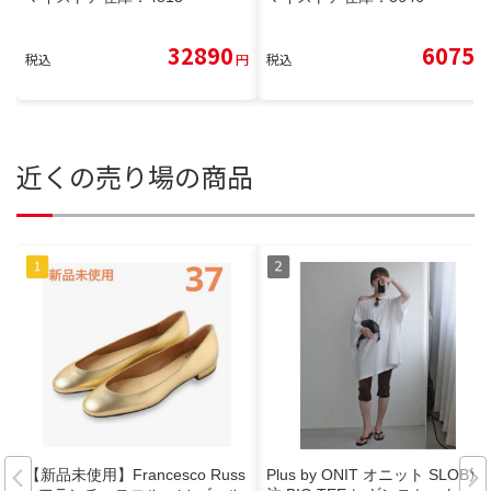
32890
6075
税込
円
税込
円
近くの売り場の商品
【新品未使用】Francesco Russ
Plus by ONIT オニット SLOB別