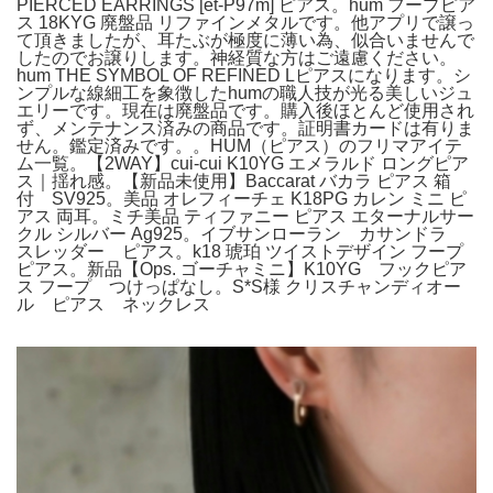
PIERCED EARRINGS [et-P97m] ピアス。hum フープピア
ス 18KYG 廃盤品 リファインメタルです。他アプリで譲っ
て頂きましたが、耳たぶが極度に薄い為、似合いませんで
したのでお譲りします。神経質な方はご遠慮ください。
hum THE SYMBOL OF REFINED Lピアスになります。シ
ンプルな線細工を象徴したhumの職人技が光る美しいジュ
エリーです。現在は廃盤品です。購入後ほとんど使用され
ず、メンテナンス済みの商品です。証明書カードは有りま
せん。鑑定済みです。。HUM（ピアス）のフリマアイテ
ム一覧。【2WAY】cui-cui K10YG エメラルド ロングピア
ス｜揺れ感。【新品未使用】Baccarat バカラ ピアス 箱
付 SV925。美品 オレフィーチェ K18PG カレン ミニ ピ
アス 両耳。ミチ美品 ティファニー ピアス エターナルサー
クル シルバー Ag925。イブサンローラン カサンドラ
スレッダー ピアス。k18 琥珀 ツイストデザイン フープ
ピアス。新品【Ops. ゴーチャミニ】K10YG フックピア
ス フープ つけっぱなし。S*S様 クリスチャンディオー
ル ピアス ネックレス