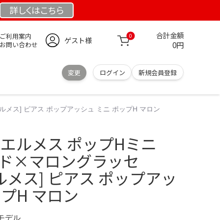
詳しくは
こちら
合計金額
ご利用案内
0
ゲスト様
0円
お問い合わせ
変更
ログイン
新規会員登録
[エルメス] ピアス ポップアッシュ ミニ ポップH マロン
ES エルメス ポップHミニ
ルド×マロングラッセ
[エルメス] ピアス ポップアッ
ップH マロン
定モデル