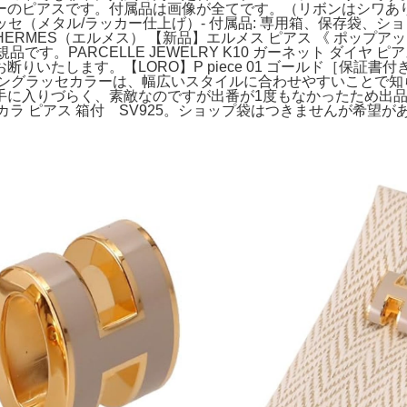
アスです。付属品は画像が全てです。（リボンはシワあり）- ブラ
セ（メタル/ラッカー仕上げ）- 付属品: 専用箱、保存袋、ショ
HERMES（エルメス） 【新品】エルメス ピアス 《 ポップ
規品です。PARCELLE JEWELRY K10 ガーネット ダイヤ 
りいたします。【LORO】P piece 01 ゴールド［保証書
マロングラッセカラーは、幅広いスタイルに合わせやすいことで知
りづらく、素敵なのですが出番が1度もなかったため出品いたします
 バカラ ピアス 箱付 SV925。ショップ袋はつきませんが希