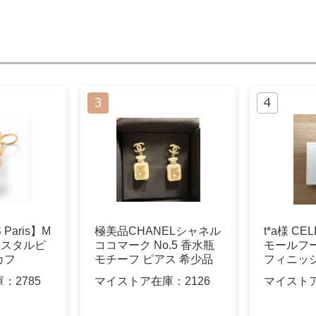
Paris】M
極美品CHANELシャネル
t*a様 CE
クリスタルピ
ココマーク No.5 香水瓶
モールフ
カフ
モチーフ ピアス 希少品
フィニッ
庫：
2785
マイストア在庫：
2126
マイスト