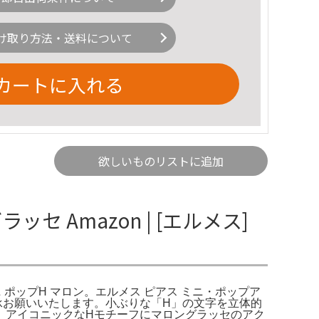
け取り方法・送料について
カートに入れる
欲しいものリストに追加
セ Amazon | [エルメス]
ュ ミニ ポップH マロン。エルメス ピアス ミニ・ポップア
承お願いいたします。小ぶりな「H」の文字を立体的
。アイコニックなHモチーフにマロングラッセのアク