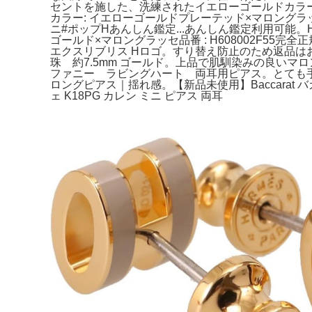
セントを施した、洗練されたイエローゴールドカラーのピ
カラー: イエローゴールドプレーテッド×マロングラッ
ニ#ポップHあんしん鑑定...あんしん鑑定利用可能。
ゴールド×マロングラッセ品番 : H608002F55完全正
エクスリブリス Hロゴ。すり替え防止のため返品はお断
珠 約7.5mm ゴールド。上品で肌馴染みの良い
ファニー ラビングハート 両耳用ピアス。とても手に入
ロングピアス｜揺れ感。【新品未使用】Baccarat
ェ K18PG カレン ミニ ピアス 両耳