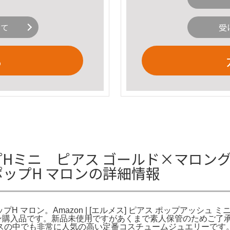
いて
受
る
プHミニ ピアス ゴールド×マロングラッ
ポップH マロンの詳細情報
 ポップH マロン。Amazon | [エルメス] ピアス ポップアッシ
イン購入品です。新品未使用ですがあくまで素人保管のためご了
スの中でも非常に人気の高い定番コスチュームジュエリーです