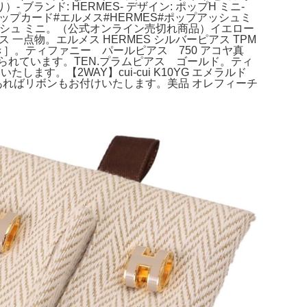
ンド: HERMES- デザイン: ポップH ミニ-
ップカード#エルメス#HERMES#ポップアッシュミ
アッシュ ミニ。（公式オンライン売切れ商品）イエロー
ピアス 一点物。エルメス HERMES シルバーピアス TPM
付き］。ティファニー パールピアス 750 アコヤ真
られています。TEN.プラムピアス ゴールド。ティ
。【2WAY】cui-cui K10YG エメラルド
望があればリボンもお付けいたします。美品 オレフィーチ