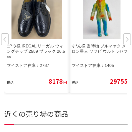
ゴ*ウ様 lREGAL リーガル ウィ
す*ん様 当時物 ブルマァク メト
ングチップ 2589 ブラック 26.5
ロン星人 ソフビ ウルトラセブン
㎝
マイストア在庫：
2787
マイストア在庫：
1405
8178
29755
税込
円
税込
円
近くの売り場の商品