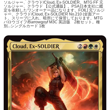
ソルジャー、クラウド/Cloud, Ex-SOLDIER。MTG FF 元
ソルジャー、クラウド 【公式通販】。PSA日本支社に鑑
定を依頼したワンオーナー品になります。FOIL] 元ソルジ
ャー、クラウド/Cloud, Ex-SOLDIER No.210 (全面アー
ト。スリーブに入れ、暗所にて保管しております。MTG
バロウゴイフ/Barrowgoyf M3C 英語版 2枚セット。種
別...シングルカード 1枚