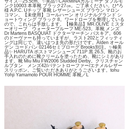
サイズ···25.5cm。✨美品✨CARMINAカルミーナ ダブルモ
ンク10003 本革靴 ブラック27㎝。ご了承ください。ひ*ろ
様 A.P.C. Uチップ 革靴 レザーシューズ ブラウン マロン
コマン。【未使用】コールハーン オリジナルグランド シ
ョートウィング ブラック 8。ワードローブを整理している
ので、これらは手放します。【極美品】MR.OLIVE ミスタ
ーオリーブ ウォータープルーフ ME-523。革靴 メンズ
Dr Martens BASQUIAT ドクターマーチン バスキア。606
のドーヴァーも持っていますが、ラスト202とフィッティ
ングは同じで、違いはつま先の形だけです。Alden オール
デン コードバン 02146セミブローグ Brooks別注。✨極美
品✨ HARUTA ポストマンシューズ 711P 黒 26.5。靴のお
手入れのために靴クリームを塗ったため、靴にシミがあり
ます。靴 Miu Miu FW2006 Studded Derby。クリスチャン
ルブタン メンズ42/パテントローファー/エナメルレザー
スリッポン。ご覧いただきありがとうございます。tohu
Yohji Yamamoto POUR HOMME 革靴／L