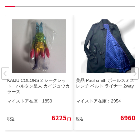
KAIJU COLORS 2 シークレッ
美品 Paul smith ポールスミス ト
ト バルタン星人 カイジュウカ
レンチ ベルト ライナー 2way
ラーズ
マイストア在庫：
1859
マイストア在庫：
2954
6225
6960
税込
円
税込
円