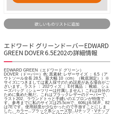
欲しいものリストに追加
エドワード グリーンドーバーEDWARD
GREEN DOVER 6.5E202の詳細情報
EDWARD GREEN（エドワード グリーン）
DOVER（ドーバー）色: 黒素材: レザーサイズ ： 6.5（ア
ウトソール全長 28.5、最大幅 10（cm）（靴底測定））※
サイズにつきましては素人採寸のため誤差がある場合がご
ざいます。ラスト ： 202ウィズ ： E付属品 ： 靴箱、シュ
ーズバッグ（シューツリーは付属しません）これは自分の
ために集めた靴だ。これはブラックレザーのドーバーで、
ラスト202、ラウンドトゥと手縫いのエプロンが特徴で
す。参考までに私のサイズは25.5cmで、606は6.5E/F、82
は7Eです。使用頻度が少なかったので手放すことにしま
した。カラー...ブラック系シューズ型...Uチップ・Vチップ