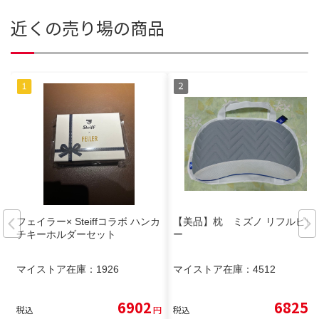
近くの売り場の商品
フェイラー× Steiffコラボ ハンカ
【美品】枕 ミズノ リフルピロ
チキーホルダーセット
ー
マイストア在庫：
1926
マイストア在庫：
4512
6902
6825
税込
円
税込
円