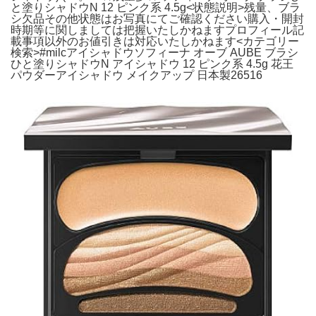
と塗りシャドウN 12 ピンク系 4.5g<状態説明>残量、ブラ
シ欠品その他状態はお写真にてご確認ください購入・開封
時期等に関しましては把握いたしかねますプロフィール記
載事項以外のお値引きは対応いたしかねます<カテゴリー
検索>#milcアイシャドウソフィーナ オーブ AUBE ブラシ
ひと塗りシャドウN アイシャドウ 12 ピンク系 4.5g 花王
パウダーアイシャドウ メイクアップ 日本製26516