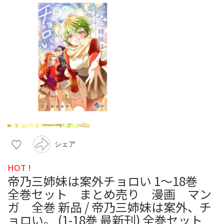
シェア
HOT !
帝乃三姉妹は案外チョロい 1〜18巻
全巻セット まとめ売り 漫画 マン
ガ 全巻 新品 / 帝乃三姉妹は案外、チ
ョロい。 (1-18巻 最新刊) 全巻セット