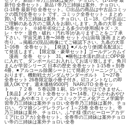
セット。新品 / 帝乃三姉妹は案外、チョロい。 (1-18巻 最
新刊) 全巻セット。新品 / 帝乃三姉妹は案外、チョロい。
(1-18巻 最新刊) 全巻セット。◎出品の商品は中古品コミッ
クの既刊全巻セット です。コミック全巻セット・まとめ
買い】帝乃三姉妹は案外、チョロい。(1～18。◎中古品に
ご理解のある方のご購入をお願いします。九条の大罪 全
15巻セット。※経年劣化による多少の使用感(キズ・ス
レ・ヤケ・退色・破れ・汚れ等)がありますことをご了承
下さい。宇宙兄弟 1巻〜38巻 セット 小山宙哉 漫画 まとめ
売り。→掲載の(現品)画像にてご確認下さい。九条の大罪
1~16巻 全巻セット。【発送】◾️メルカリ便(匿名配送)に
て発送します。【限定版・豪華セット】ゴールデンカムイ
漫画 全巻 セット 31。◾️梱包は水濡れ防止にOPP袋
に入れて、ダンボールにお入れしてお送り致します。角川
まんが学習シリーズ 日本の歴史 全巻セット 1-15巻＋別巻
4冊。◾️ アルコール除菌シートにて簡易クリーニングして
おります。機動戦士ガンダムサンダーボルト 1〜27巻
全巻セット 26巻限定版小冊子付き。☑️コメントなしの即
購入OKです。週末価格9500円 NARUTO 全巻セッ
ト ７２巻 ５巻以降１刷。☑️バラ売りはできません。
【美品】メダリスト全巻セット1〜14巻。ひらかわあやひ
らかわ_あや本コミック／コミックアニメ化アニメ学園学
習帝乃三姉妹は案外チョロい全巻帝乃三姉妹は案外、チョ
ロい。ウマ娘シンデレラグレイ 1～23巻 全巻セット。帝
乃三姉妹は案外、チョロい。ふ*す様 僕のヒーローアカデ
ミア(ヒロアカ) 全巻セット。全巻帝の三姉妹は案外チョロ
い帝の三姉妹は案外チョロい全巻