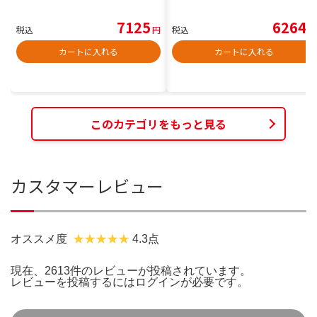
7125
6264
税込
円
税込
円
カートに入れる
カートに入れる
このカテゴリをもっと見る
カスタマーレビュー
オススメ度
4.3点
現在、2613件のレビューが投稿されています。
レビューを投稿するには
ログイン
が必要です。