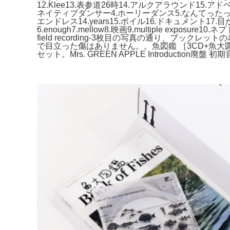
12.Klee13.表参道26時14.アルクアラウンド15.アド
ネイティブダンサー4.ホーリーダンス5.なんてったって
エンドレス14.years15.ボイル16.ドキュメント17.
6.enough7.mellow8.映画9.multiple exp
field recording-3枚目の写真の通り、
で目立った傷はありません。。魚図鑑 ［3CD+魚大図鑑
セット。Mrs. GREEN APPLE Introducti