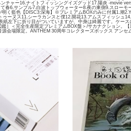
ベンチャー16.ナイトフィッシングイズグッド17.陽炎 -movie ver
春6.サンプル7.白波トップウォーター8.夜の東側9.スローモーシ
目が明く藍色【DISC3:深海】※プレミアムBOXのみに付属1.潮2.YE
osure10.ネプトゥーヌス11.シーラカンスと僕12.開花13.アムスフィッシュ
ブックレットの表紙左下に折り目がついていますが、中身は綺麗です。
］＜完全生産限定プレミアムBOX盤＞/サカナクション。【新品未開封
on廃盤 初期音源会場限定。ANTHEM 30周年コレクターズボックス アン