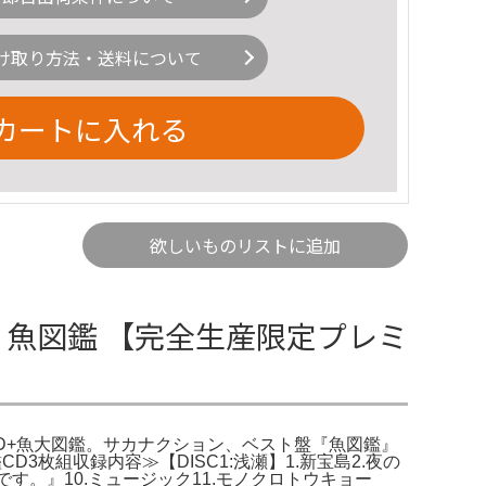
け取り方法・送料について
カートに入れる
欲しいものリストに追加
 魚図鑑 【完全生産限定プレミ
X[3CD+魚大図鑑。サカナクション、ベスト盤『魚図鑑』
枚組収録内容≫【DISC1:浅瀬】1.新宝島2.夜の
いです。』10.ミュージック11.モノクロトウキョー