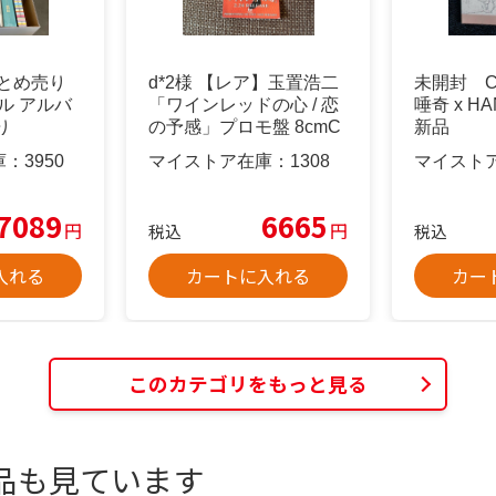
 まとめ売り
d*2様 【レア】玉置浩二
未開封 CD 
ングル アルバ
「ワインレッドの心 / 恋
唾奇 x 
り
の予感」プロモ盤 8cmC
新品
D
庫：
3950
マイストア在庫：
1308
マイスト
7089
6665
円
円
税込
税込
入れる
カートに入れる
カー
このカテゴリをもっと見る
品も見ています