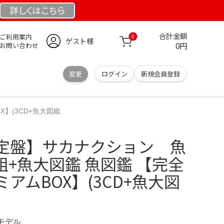
詳しくは
こちら
合計金額
ご利用案内
0
ゲスト様
0円
お問い合わせ
変更
ログイン
新規会員登録
】(3CD+魚大図鑑
定盤】サカナクション 魚
組+魚大図鑑 魚図鑑 【完全
アムBOX】(3CD+魚大図
定モデル