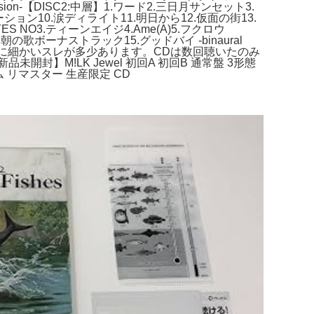
sion-【DISC2:中層】1.ワード2.三日月サンセット3.
ョン10.涙ディライト11.明日から12.仮面の街13.
S NO3.ティーンエイジ4.Ame(A)5.フクロウ
14.朝の歌ボーナストラック15.グッドバイ -binaural
ケースに細かいスレが多少あります。CDは数回聴いたのみ
】M!LK Jewel 初回A 初回B 通常盤 3形態
セム リマスター 生産限定 CD