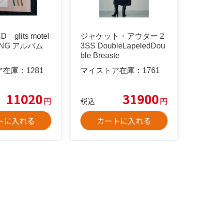
glits motel
ジャケット・アウター 2
HANG アルバム
3SS DoubleLapeledDou
ble Breaste
ア在庫：
1281
マイストア在庫：
1761
11020
31900
円
円
税込
トに入れる
カートに入れる