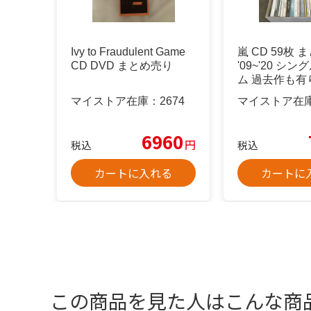
Ivy to Fraudulent Game
嵐 CD 59枚
CD DVD まとめ売り
'09~'20 シ
ム 過去作も有
マイストア在庫：
2674
マイストア在
6960
円
税込
税込
カートに入れる
カートに
この商品を見た人はこんな商