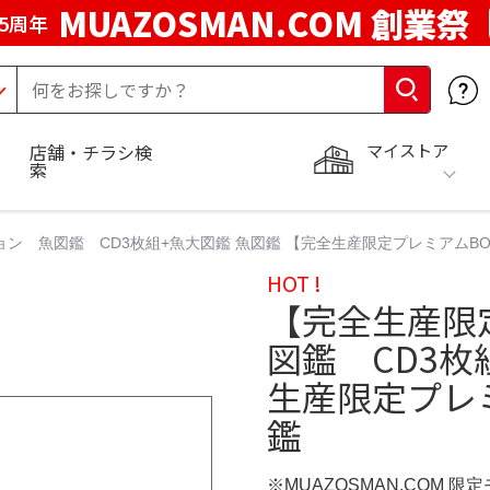
MUAZOSMAN.COM 創業祭
5周年
マイストア
店舗・チラシ検
索
 魚図鑑 CD3枚組+魚大図鑑 魚図鑑 【完全生産限定プレミアムBOX
HOT !
【完全生産限
図鑑 CD3枚
生産限定プレミ
鑑
※MUAZOSMAN.COM 限