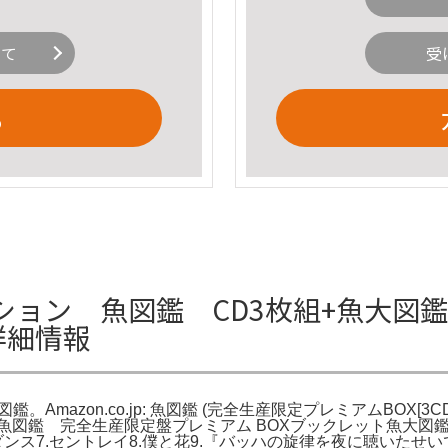
いて
受
る
ョン 魚図鑑 CD3枚組+魚大図鑑
詳細情報
鑑。Amazon.co.jp: 魚図鑑 (完全生産限定プレミアムBO
鑑 完全生産限定盤プレミアム BOXブックレット魚大図鑑CD3
イトダンス7.セントレイ8.僕と花9.『バッハの旋律を夜に聴いたせ