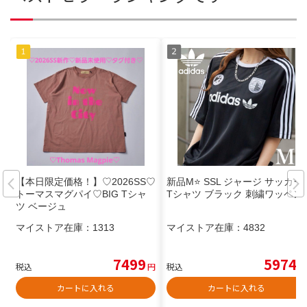
【本日限定価格！】♡2026SS♡
新品M⭐️ SSL ジャージ サッカー
トーマスマグパイ♡BIG Tシャ
Tシャツ ブラック 刺繍ワッペン
ツ ベージュ
マイストア在庫：
1313
マイストア在庫：
4832
7499
5974
税込
円
税込
円
カートに入れる
カートに入れる