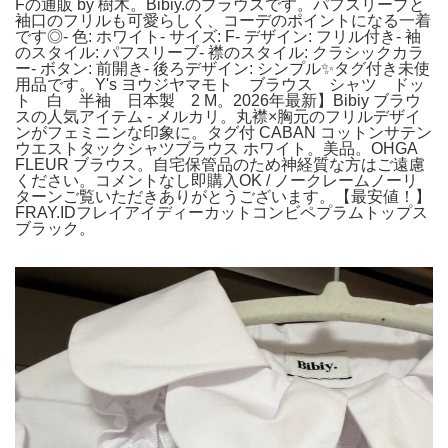
Fの通販 by 樹木。Bibiy.のブラウスです。パフスリーブと
袖口のフリルも可愛らしく、コーデのポイントになる一着
です◎- 色: ホワイト- サイズ: F- デザイン: フリル付き- 袖
のスタイル: パフスリーブ- 襟のスタイル: クラシックカラ
ー- ボタン: 前開き- 後ろデザイン: シンプル✨タグ付き未使
用品です。Y's ヨウジヤマモト ブラウス シャツ ドッ
ト 白 半袖 日本製 2 M。2026年最新】Bibiy ブラウ
スの人気アイテム - メルカリ。丸襟×胸元のフリルデザイ
ンがフェミニンな印象に。タグ付 CABAN コットンサテン
ウエストタックシャツブラウス ホワイト。美品。OHGA
FLEUR ブラウス。自宅保管品のため神経質な方はご遠慮
ください。コメントなし即購入OK / ノークレームノーリ
ターンご覧いただきありがとうございます。【最安値！】
FRAY.IDフレイアイディーカットコンビペプラムトップス
ブラック。