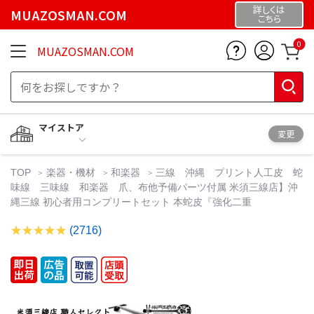
詳しくは
MUAZOSMAN.COM
こちら
0
MUAZOSMAN.COM
マイストア
変更
TOP
楽器・機材
和楽器
三線 沖縄 プリント人工皮 蛇
味線 三味線 和楽器 爪、布他予備パーツ付属 米須三線店】沖
縄三線 初心者用コンプリートセット 本蛇皮『強化二重
(2716)