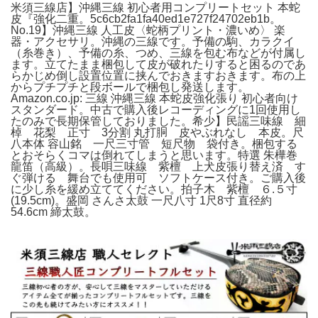
米須三線店】沖縄三線 初心者用コンプリートセット 本蛇
皮『強化二重。5c6cb2fa1fa40ed1e727f24702eb1b。
No.19】沖縄三線 人工皮〈蛇柄プリント・濃いめ〉 楽
器・アクセサリ。沖縄の三線です。予備の駒、カラクイ
（糸巻き）、予備の糸、つめ、三線を包む布などが付属し
ます。立てたまま梱包して皮が破れたりすると困るのであ
らかじめ倒し設置位置に挟んでおきますおきます。布の上
からプチプチと段ボールで梱包し発送します。
Amazon.co.jp: 三線 沖縄三線 本蛇皮強化張り 初心者向け
スタンダード。中古で購入後レコーディングに1回使用し
たのみで長期保管しておりました。希少】民謡三味線 細
棹 花梨 正寸 3分割 丸打胴 皮やぶれなし 本皮。尺
八本体 容山銘 一尺三寸管 短尺物 袋付き。梱包する
とおそらくコマは倒れてしまうと思います。特選 朱樺巻
龍笛（高級）。長唄三味線 紫檀 上犬皮張り替え済 す
ぐ弾ける 舞台でも使用可 ソフトケース付き。ご購入後
に少し糸を緩め立ててください。拍子木 紫檀 ６.５寸
(19.5cm)。盛岡 さんさ太鼓 一尺八寸 1尺8寸 直径約
54.6cm 締太鼓。