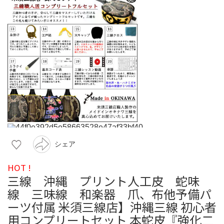
シェア
HOT !
三線 沖縄 プリント人工皮 蛇味
線 三味線 和楽器 爪、布他予備パ
ーツ付属 米須三線店】沖縄三線 初心者
用コンプリートセット 本蛇皮『強化二