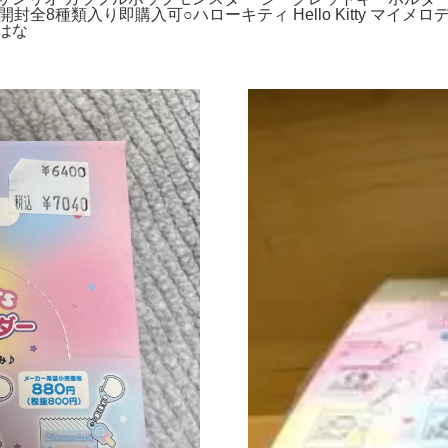
8種類入り即購入可○ハローキティ Hello Kitty マイメロデ
はな