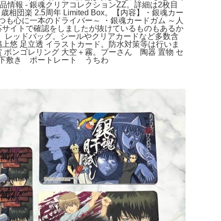
情報 - 銀魂クリアコレクションZZ。詳細は2枚目
楽 2.5周年 Limited Box。【内容】・銀魂カー
つも心に一本のドライバー～ ・銀魂カードガム ～人
応サイトで確認をしましたが抜けているものもあるか
 レッドバッグ。シールやクリアカードなど多数含
典 鳴上悠 足立透 イラストカード。防水対策等は行いま
 ボンゴレリング 大空＋霧。プーさん 陶器 置物 セ
ル 下敷き ポートレート うちわ