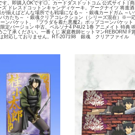
。即購入OKです◎。カードダスドットコム 公式サイト | 商品
バーズ ドレスドコットンキャンディケーキ。アークナイツ 将進酒 歳相団
男が揃えばどんな場所でも戦場になる～ ・銀魂カードガム ～い
しバカたち～ ・銀魂クリアコレクション（シリーズ混在）※一
コーンバケット。『プラダを着た悪魔2』ポップコーンバケット
 限定バージョン 中古。ペルソナ4 P4U2 1巻 アニメイト 特
了承ください。一番くじ 家庭教師ヒットマンREBORN! F賞
りは対応しておりません。RT-207198 銀魂 クリアファイ