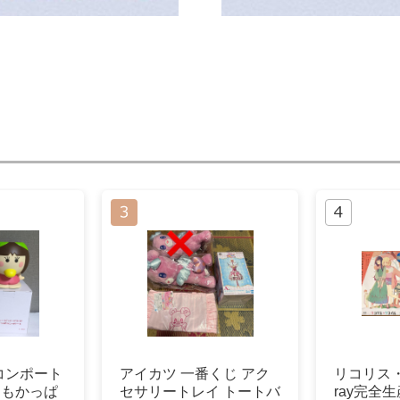
コンポート
アイカツ 一番くじ アク
リコリス・
ももかっぱ
セサリートレイ トートバ
ray完全