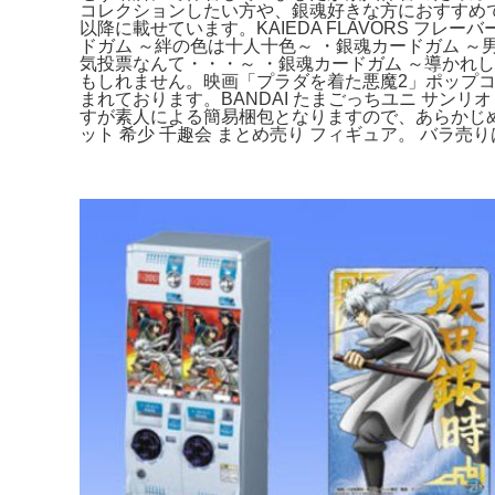
コレクションしたい方や、銀魂好きな方におすすめです
以降に載せています。KAIEDA FLAVORS フレー
ドガム ～絆の色は十人十色～ ・銀魂カードガム ～
気投票なんて・・・～ ・銀魂カードガム ～導かれ
もしれません。映画「プラダを着た悪魔2」ポップ
まれております。BANDAI たまごっちユニ サンリオ
すが素人による簡易梱包となりますので、あらかじめご
ット 希少 千趣会 まとめ売り フィギュア。 バラ売