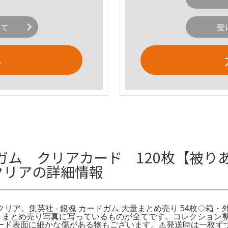
いて
受
る
ム クリアカード 120枚【被り
魂 クリアの詳細情報
魂 クリア。集英社 - 銀魂 カードガム 大量まとめ売り 54枚◇箱
20枚 まとめ売り写真に写っているものが全てです。コレクショ
ド表面に細かな傷がある物もございます。⚠️発送時は一枚ず