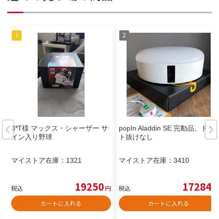
3*T様 マックス・シャーザー サ
popIn Aladdin SE 完動品、ドッ
イン入り野球
ト抜けなし
マイストア在庫：
1321
マイストア在庫：
3410
19250
17284
税込
円
税込
円
カートに入れる
カートに入れる