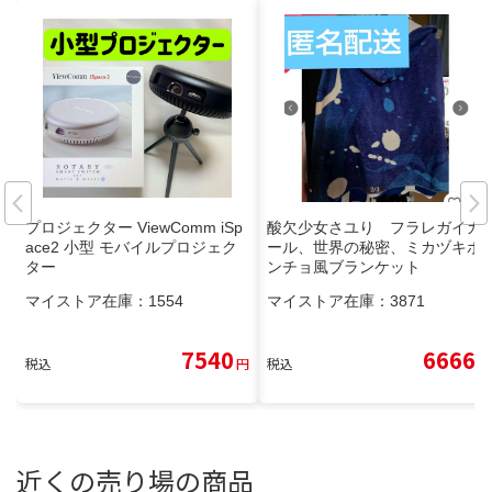
プロジェクター ViewComm iSp
酸欠少女さユり フラレガイガ
ace2 小型 モバイルプロジェク
ール、世界の秘密、ミカヅキポ
ター
ンチョ風ブランケット
マイストア在庫：
1554
マイストア在庫：
3871
7540
6666
税込
円
税込
円
近くの売り場の商品